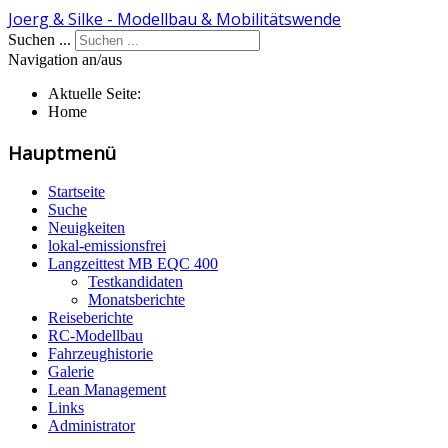
Joerg & Silke - Modellbau & Mobilitätswende
Suchen ...
Navigation an/aus
Aktuelle Seite:
Home
Hauptmenü
Startseite
Suche
Neuigkeiten
lokal-emissionsfrei
Langzeittest MB EQC 400
Testkandidaten
Monatsberichte
Reiseberichte
RC-Modellbau
Fahrzeughistorie
Galerie
Lean Management
Links
Administrator