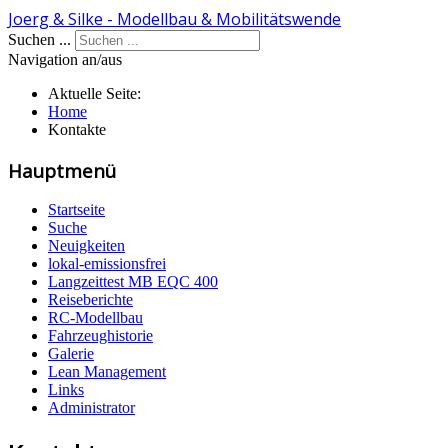
Joerg & Silke - Modellbau & Mobilitätswende
Suchen ...
Navigation an/aus
Aktuelle Seite:
Home
Kontakte
Hauptmenü
Startseite
Suche
Neuigkeiten
lokal-emissionsfrei
Langzeittest MB EQC 400
Reiseberichte
RC-Modellbau
Fahrzeughistorie
Galerie
Lean Management
Links
Administrator