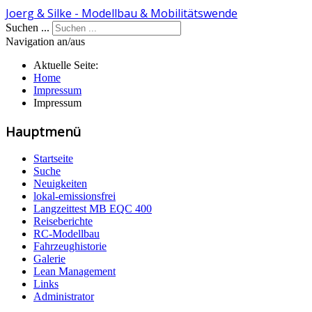
Joerg & Silke - Modellbau & Mobilitätswende
Suchen ...
Navigation an/aus
Aktuelle Seite:
Home
Impressum
Impressum
Hauptmenü
Startseite
Suche
Neuigkeiten
lokal-emissionsfrei
Langzeittest MB EQC 400
Reiseberichte
RC-Modellbau
Fahrzeughistorie
Galerie
Lean Management
Links
Administrator