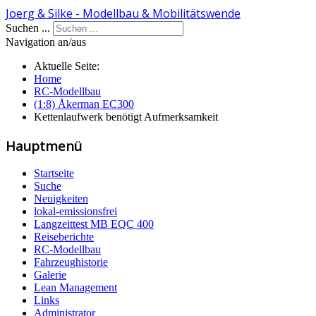
Joerg & Silke - Modellbau & Mobilitätswende
Suchen ...
Navigation an/aus
Aktuelle Seite:
Home
RC-Modellbau
(1:8) Åkerman EC300
Kettenlaufwerk benötigt Aufmerksamkeit
Hauptmenü
Startseite
Suche
Neuigkeiten
lokal-emissionsfrei
Langzeittest MB EQC 400
Reiseberichte
RC-Modellbau
Fahrzeughistorie
Galerie
Lean Management
Links
Administrator