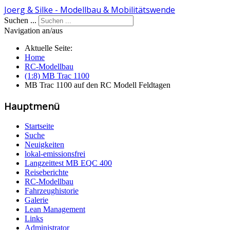
Joerg & Silke - Modellbau & Mobilitätswende
Suchen ...
Navigation an/aus
Aktuelle Seite:
Home
RC-Modellbau
(1:8) MB Trac 1100
MB Trac 1100 auf den RC Modell Feldtagen
Hauptmenü
Startseite
Suche
Neuigkeiten
lokal-emissionsfrei
Langzeittest MB EQC 400
Reiseberichte
RC-Modellbau
Fahrzeughistorie
Galerie
Lean Management
Links
Administrator