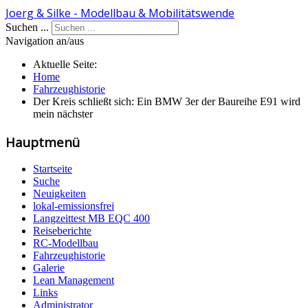
Joerg & Silke - Modellbau & Mobilitätswende
Suchen ...
Navigation an/aus
Aktuelle Seite:
Home
Fahrzeughistorie
Der Kreis schließt sich: Ein BMW 3er der Baureihe E91 wird
mein nächster
Hauptmenü
Startseite
Suche
Neuigkeiten
lokal-emissionsfrei
Langzeittest MB EQC 400
Reiseberichte
RC-Modellbau
Fahrzeughistorie
Galerie
Lean Management
Links
Administrator