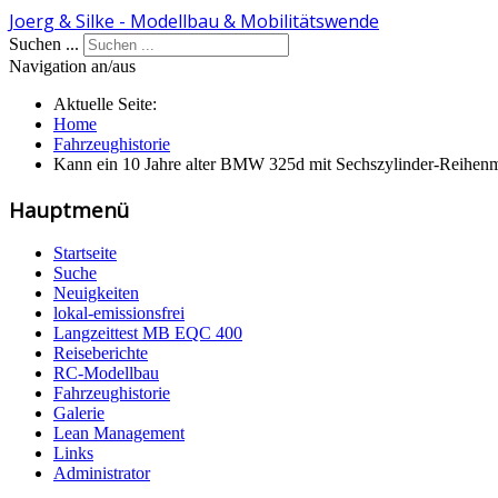
Joerg & Silke - Modellbau & Mobilitätswende
Suchen ...
Navigation an/aus
Aktuelle Seite:
Home
Fahrzeughistorie
Kann ein 10 Jahre alter BMW 325d mit Sechszylinder-Reihenm
Hauptmenü
Startseite
Suche
Neuigkeiten
lokal-emissionsfrei
Langzeittest MB EQC 400
Reiseberichte
RC-Modellbau
Fahrzeughistorie
Galerie
Lean Management
Links
Administrator