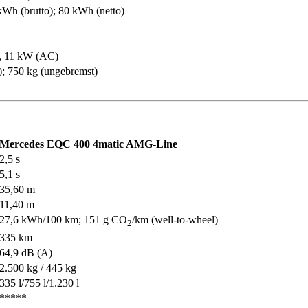
kWh (brutto); 80 kWh (netto)
, 11 kW (AC)
); 750 kg (ungebremst)
Mercedes EQC 400 4matic AMG-Line
2,5 s
5,1 s
35,60 m
11,40 m
27,6 kWh/100 km; 151 g CO
/km (well-to-wheel)
2
335 km
64,9 dB (A)
2.500 kg / 445 kg
335 l/755 l/1.230 l
*****