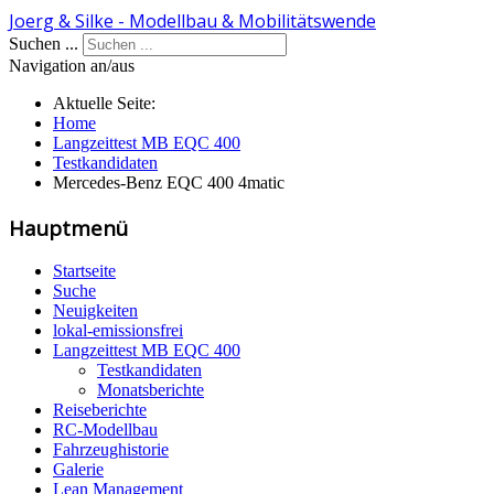
Joerg & Silke - Modellbau & Mobilitätswende
Suchen ...
Navigation an/aus
Aktuelle Seite:
Home
Langzeittest MB EQC 400
Testkandidaten
Mercedes-Benz EQC 400 4matic
Hauptmenü
Startseite
Suche
Neuigkeiten
lokal-emissionsfrei
Langzeittest MB EQC 400
Testkandidaten
Monatsberichte
Reiseberichte
RC-Modellbau
Fahrzeughistorie
Galerie
Lean Management