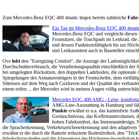
Zum Mercedes-Benz EQC 400 4matic liegen bereits zahlreiche
Fahr-
Ein Tag im Mercedes-Benz EQC 400 4mati
Mercedes-Benz EQC und vergleicht diesen i
Frontsitzen, die Touchpads im Lenkrad, die
und dessen Funktionsfähigkeit bis zur Höch
und Lenkassistent auch in Baustellen einschl
Ove
lobt
den "Energizing Comfort", die Anzeige der Lademöglichkeite
Durchschnittsverbrauch, die Verarbeitungsqualität einschließlich 
bei umgelegten Rücksitzen, den doppelten Ladeboden, die optionale
Spiegelungen des Armaturenträgers in der Frontscheibe, dem vielfält
Sittensen auf dem Weg nach Cuxhaven und der Qualität des verbaut
einem reifen ... der Mercedes wird in meinen Augen völlig unterschätzt 
Mercedes EQC 400 AMG - Leise, komfortab
AMG-Line-Ausstattung in Hamburg und fährt
Punkte
erwähnt er
u.a. das kantenfreie Au
Geräuschniveau, das Kofferraumvolumen, die
hohen Fahrkomfort, das Innenraumdesign, N
die Spracherkennung, Verkehrszeichenerkennung und den adaptiven Te
erwähnt er die durch die Batterie reduzierte Bodenfreiheit, den "Tric
Windschutzscheibe und die Abregelung der Höchstgeschwindigkeit b