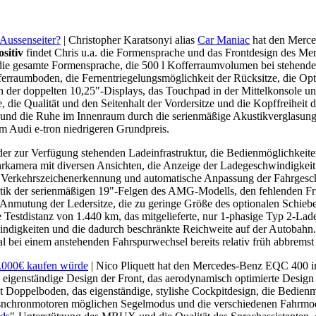
Aussenseiter?
| Christopher Karatsonyi alias
Car Maniac
hat den Merced
ositiv
findet Chris u.a. die Formensprache und das Frontdesign des Mer
d die gesamte Formensprache, die 500 l Kofferraumvolumen bei stehen
erraumboden, die Fernentriegelungsmöglichkeit der Rücksitze, die Optik 
 der doppelten 10,25"-Displays, das Touchpad in der Mittelkonsole und
ie Qualität und den Seitenhalt der Vordersitze und die Kopffreiheit do
l und die Ruhe im Innenraum durch die serienmäßige Akustikverglasung
m Audi e-tron niedrigeren Grundpreis.
der zur Verfügung stehenden Ladeinfrastruktur, die Bedienmöglichke
hrkamera mit diversen Ansichten, die Anzeige der Ladegeschwindigkei
ie Verkehrszeichenerkennung und automatische Anpassung der Fahrges
ptik der serienmäßigen 19"-Felgen des AMG-Modells, den fehlenden Fru
e Anmutung der Ledersitze, die zu geringe Größe des optionalen Schie
 Testdistanz von 1.440 km, das mitgelieferte, nur 1-phasige Typ 2-Lad
ndigkeiten und die dadurch beschränkte Reichweite auf der Autobahn
bei einem anstehenden Fahrspurwechsel bereits relativ früh abbremst u
.000€ kaufen würde
| Nico Pliquett hat den Mercedes-Benz EQC 400 
s eigenständige Design der Front, das aerodynamisch optimierte Des
Doppelboden, das eigenständige, stylishe Cockpitdesign, die Bedienm
snchronmotoren möglichen Segelmodus und die verschiedenen Fahrmodi