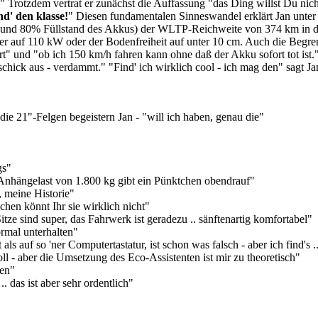
" Trotzdem vertrat er zunächst die Auffassung "das Ding willst Du nic
ind' den klasse!
" Diesen fundamentalen Sinneswandel erklärt Jan unter
nd 80% Füllstand des Akkus) der WLTP-Reichweite von 374 km in der 
 auf 110 kW oder der Bodenfreiheit auf unter 10 cm. Auch die Begre
 fährt" und "ob ich 150 km/h fahren kann ohne daß der Akku sofort tot i
chick aus - verdammt." "Find' ich wirklich cool - ich mag den" sagt J
ie 21"-Felgen begeistern Jan - "will ich haben, genau die"
gs"
e Anhängelast von 1.800 kg gibt ein Pünktchen obendrauf"
, meine Historie"
chen könnt Ihr sie wirklich nicht"
tze sind super, das Fahrwerk ist geradezu .. sänftenartig komfortabel"
rmal unterhalten"
auf so 'ner Computertastatur, ist schon was falsch - aber ich find's .
toll - aber die Umsetzung des Eco-Assistenten ist mir zu theoretisch"
ten"
 das ist aber sehr ordentlich"