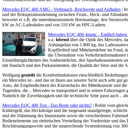
Mercedes EQC 400 AMG - Verbrauch, Reichweite und Aufladen
| Im
und der Rekuperationsleistung zwischen Front-, Heck- und Allradantri
bewertet er z.B. die unterdimensionierte Bremsanlage, den Stromver
kW an AC-Ladesäulen und von 110 kW an HPC-Ladern.
Mercedes EQC 400 4matic - Endlich haben 
u.a.
lobend
über die Optik des Mercedes, da
Anhängelast von 1.800 kg, das Laderaumvolu
Kopffreiheit und Mittelarmlehne im Fond, d
die Übernahme von Verkehrsinformationen in
Einstellmöglichkeiten des Ambientelichts, den Spurhalteassistenten u
mit Staufach und den Parkassistenten, die Qualität der Sitze und di
Wolfgang
genießt
die Komfortfunktionen einschließlich Beduftungssys
ein Mercedes ist - und das ist ihnen aus unserer Sicht auch sehr gut g
Auto, die Empfindlichkeit des Klavierlacks der Mittelkonsole und di
Tugenden, die .. Mercedes so transportiert und in seinen Fahrzeugen g
Natürlich die Zuverlässigkeit und die technische Seite passt auch .. a
Mercedes EQC 400 Test - Das Beste oder nichts?
| Robin vom gleic
Kühlergrill, das Heckdesign und die insgesamt unaufgeregte, schlich
und der Dämmung des Innenraums sowie die verschiedenen Fahrmodi
Bedienelemente zur elektrischen Verstellung der Vordersitze und das 
Beschleunigungswerte und die ansprechende Systemleistung von 300 k