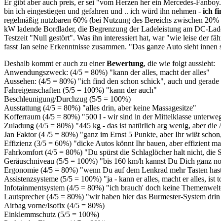
Er gibt aber auch preis, er sei "vom Herzen her ein Mercedes-Fanboy.
bin ich eingestiegen und gefahren und .. ich würd ihn nehmen -
ich f
regelmäßig nutzbaren 60% (bei Nutzung des Bereichs zwischen 20% u
kW ladende Bordlader, die Begrenzung der Ladeleistung am DC-Lader
Testzeit "Null gestört". Was ihn interessiert hat, war "wie leise der
fasst Jan seine Erkenntnisse zusammen. "Das ganze Auto sieht innen s
Deshalb kommt er auch zu einer
Bewertung
, die wie folgt aussieht:
Anwendungszweck: (4/5 = 80%) "kann der alles, macht der alles"
Aussehen: (4/5 = 80%) "ich find den schon schick", auch und gerade d
Fahreigenschaften (5/5 = 100%) "kann der auch"
Beschleunigung/Durchzug (5/5 = 100%)
Ausstattung (4/5 = 80%) "alles drin, aber keine Massagesitze"
Kofferraum (4/5 = 80%) "500 l - wir sind in der Mittelklasse unterwe
Zuladung (4/5 = 80%) "445 kg - das ist natürlich arg wenig, aber di
Jan Faktor (4 /5 = 80%) "ganz im Ernst 5 Punkte, aber Ihr wißt schon
Effizienz (3/5 = 60%) "dicke Autos könnt Ihr bauen, aber effizient ma
Fahrkomfort (4/5 = 80%) "Du spürst die Schlaglöcher halt nicht, die Si
Geräuschniveau (5/5 = 100%) "bis 160 km/h kannst Du Dich ganz no
Ergonomie (4/5 = 80%) "wenn Du auf dem Lenkrad mehr Tasten hast als 
Assistenzsysteme (5/5 = 100%) "ja - kann er alles, macht er alles, ist 
Infotainmentsystem (4/5 = 80%) "ich brauch' doch keine Themenwel
Lautsprecher (4/5 = 80%) "wir haben hier das Burmester-System drin ..
Airbag vorne/Isofix (4/5 = 80%)
Einklemmschutz (5/5 = 100%)