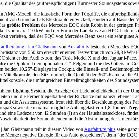
ms, die Qualität des (aufpreispflichtigen) Burmester-Soundsystems sow
im AMG-Modell, die klassische Form der Türgriffe, die aufpreispflich
icht von Grund auf als Elektroauto entwickelt, sondern auf Basis der 
 Das
größte Problem
des Mercedes EQC sieht Robin in der geringen Pr
gkeit von max. 110 kW und der Form der Ladekurve an HPC-Ladern sowi
t verleiten, daß der EQC von Mercedes-Benz zwar ein sehr gutes Auto,
aufberatung
|
Jan Gleitsmann
von
Ausfahrt.tv
testet den Mercedes EQC
Fahrdistanz von 550 km erreicht er einen Testverbrauch von 28,8 kW
sieht er den Audi e-tron, das Tesla Model X und den Jaguar i-Pace. 
itiv
die Optik mit den optionalen 21"-Felgen und die des Gitters im Co
den beiden 10,25"-Displays im Cockpit, die Einstell- und Bedienmöglic
er Mittelkonsole, den Sitzkomfort, die Qualität der 360°-Kamera, die 
Mittelkonsole, die umfangreichen Einstellmöglichkeiten des Soundsyst
 Ambient Lighting System, die Anzeige der Lademöglichkeiten in der 
keiten und die Fernentriegelbarkeit der Rücksitze mit nahezu ebener
n und die Assistenzsysteme,
freut sich über die Beschleunigung des F
hrspaß sowie die maximal mögliche Anhängelast von 1,8 Tonnen.
Nega
nd eine Ladezeit von 42 Stunden (!) an der Haushaltssteckdose, findet d
 Ausziehbarkeit der Sonnenblenden und die Abstimmung der Unterstütz
| Jan Gleitsmann teilt in diesem Video von
Ausfahrt.tv plus
seine ganz
ine Menge negative Energie für das Auto gespeichert", denn "der EQC w