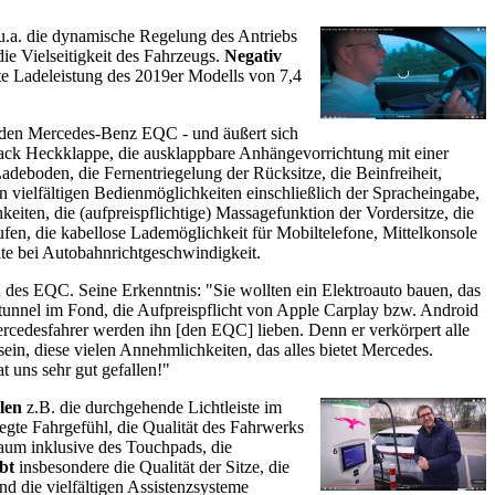
.a. die dynamische Regelung des Antriebs
ie Vielseitigkeit des Fahrzeugs
.
Negativ
te Ladeleistung des 2019er Modells von 7,4
 den Mercedes-Benz EQC - und äußert sich
ack Heckklappe, die ausklappbare Anhängevorrichtung mit einer
eboden, die Fernentriegelung der Rücksitze, die Beinfreiheit,
vielfältigen Bedienmöglichkeiten einschließlich der Spracheingabe,
ten, die (aufpreispflichtige) Massagefunktion der Vordersitze, die
fen, die kabellose Lademöglichkeit für Mobiltelefone, Mittelkonsole
ite bei Autobahnrichtgeschwindigkeit.
 des EQC. Seine Erkenntnis: "Sie wollten ein Elektroauto bauen, das
nnel im Fond, die Aufpreispflicht von Apple Carplay bzw. Android
ercedesfahrer werden ihn [den EQC] lieben. Denn er verkörpert alle
ein, diese vielen Annehmlichkeiten, das alles bietet Mercedes.
t uns sehr gut gefallen!"
llen
z.B. die durchgehende Lichtleiste im
egte Fahrgefühl, die Qualität des Fahrwerks
um inklusive des Touchpads, die
bt
insbesondere die Qualität der Sitze, die
 die vielfältigen Assistenzsysteme