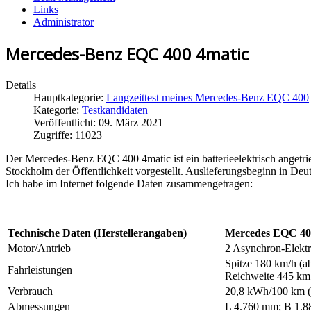
Links
Administrator
Mercedes-Benz EQC 400 4matic
Details
Hauptkategorie:
Langzeittest meines Mercedes-Benz EQC 400
Kategorie:
Testkandidaten
Veröffentlicht: 09. März 2021
Zugriffe: 11023
Der Mercedes-Benz EQC 400 4matic ist ein batterieelektrisch ange
Stockholm der Öffentlichkeit vorgestellt. Auslieferungsbeginn in D
Ich habe im Internet folgende Daten zusammengetragen:
Technische Daten (Herstellerangaben)
Mercedes EQC 40
Motor/Antrieb
2 Asynchron-Elekt
Spitze 180 km/h (ab
Fahrleistungen
Reichweite 445 k
Verbrauch
20,8 kWh/100 km 
Abmessungen
L 4.760 mm; B 1.