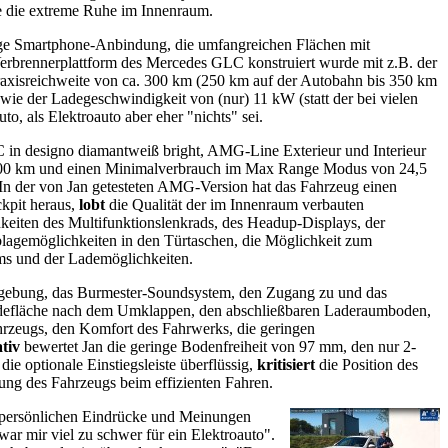
ie die extreme Ruhe im Innenraum.
tige Smartphone-Anbindung, die umfangreichen Flächen mit
Verbrennerplattform des Mercedes GLC konstruiert wurde mit z.B. der
axisreichweite von ca. 300 km (250 km auf der Autobahn bis 350 km
e der Ladegeschwindigkeit von (nur) 11 kW (statt der bei vielen
 als Elektroauto aber eher "nichts" sei.
 in designo diamantweiß bright, AMG-Line Exterieur und Interieur
h/100 km und einen Minimalverbrauch im Max Range Modus von 24,5
In der von Jan getesteten AMG-Version hat das Fahrzeug einen
ckpit heraus,
lobt
die Qualität der im Innenraum verbauten
hkeiten des Multifunktionslenkrads, des Headup-Displays, der
Ablagemöglichkeiten in den Türtaschen, die Möglichkeit zum
ems und der Lademöglichkeiten.
Umgebung, das Burmester-Soundsystem, den Zugang zu und das
 Ladefläche nach dem Umklappen, den abschließbaren Laderaumboden,
ahrzeugs, den Komfort des Fahrwerks, die geringen
tiv
bewertet Jan die geringe Bodenfreiheit von 97 mm, den nur 2-
ie optionale Einstiegsleiste überflüssig,
kritisiert
die Position des
ung des Fahrzeugs beim effizienten Fahren.
 persönlichen Eindrücke und Meinungen
ar mir viel zu schwer für ein Elektroauto".