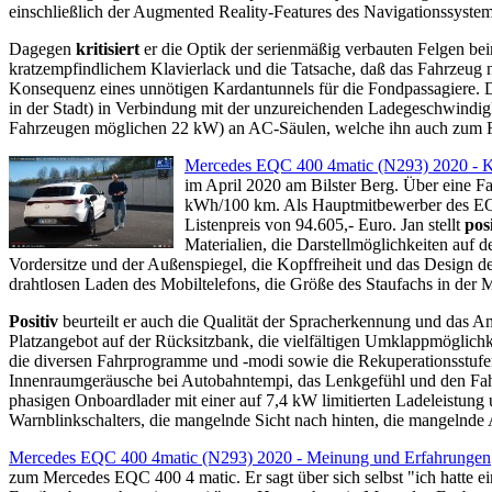
einschließlich der Augmented Reality-Features des Navigationssyste
Dagegen
kritisiert
er die Optik der serienmäßig verbauten Felgen be
kratzempfindlichem Klavierlack und die Tatsache, daß das Fahrzeug n
Konsequenz eines unnötigen Kardantunnels für die Fondpassagiere.
in der Stadt) in Verbindung mit der unzureichenden Ladegeschwindi
Fahrzeugen möglichen 22 kW) an AC-Säulen, welche ihn auch zum Fazi
Mercedes EQC 400 4matic (N293) 2020 - K
im April 2020 am Bilster Berg. Über eine 
kWh/100 km. Als Hauptmitbewerber des EQC 
Listenpreis von 94.605,- Euro.
Jan stellt
pos
Materialien, die Darstellmöglichkeiten auf 
Vordersitze und der Außenspiegel, die Kopffreiheit und das Design d
drahtlosen Laden des Mobiltelefons, die Größe des Staufachs in der 
Positiv
beurteilt er auch die Qualität der Spracherkennung und das
Platzangebot auf der Rücksitzbank, die vielfältigen Umklappmöglich
die diversen Fahrprogramme und -modi sowie die Rekuperationsstufe
Innenraumgeräusche bei Autobahntempi, das Lenkgefühl und den Fa
phasigen Onboardlader mit einer auf 7,4 kW limitierten Ladeleistung u
Warnblinkschalters, die mangelnde Sicht nach hinten, die mangelnde
Mercedes EQC 400 4matic (N293) 2020 - Meinung und Erfahrungen
zum Mercedes EQC 400 4 matic. Er sagt über sich selbst "ich hatte e