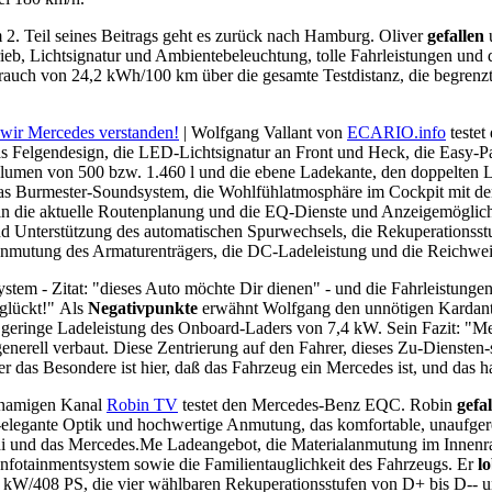
 2. Teil seines Beitrags geht es zurück nach Hamburg. Oliver
gefallen
u
eb, Lichtsignatur und Ambientebeleuchtung, tolle Fahrleistungen und d
brauch von 24,2 kWh/100 km über die gesamte Testdistanz, die begrenz
wir Mercedes verstanden!
| Wolfgang Vallant von
ECARIO.info
testet
s Felgendesign, die LED-Lichtsignatur an Front und Heck, die Easy-P
men von 500 bzw. 1.460 l und die ebene Ladekante, den doppelten Lad
as Burmester-Soundsystem, die Wohlfühlatmosphäre im Cockpit mit den 
 die aktuelle Routenplanung und die EQ-Dienste und Anzeigemöglichkei
nd Unterstützung des automatischen Spurwechsels, die Rekuperationsstu
e Anmutung des Armaturenträgers, die DC-Ladeleistung und die Reichwe
tem - Zitat: "dieses Auto möchte Dir dienen" - und die Fahrleistungen
eglückt!" Als
Negativpunkte
erwähnt Wolfgang den unnötigen Kardantu
e geringe Ladeleistung des Onboard-Laders von 7,4 kW. Sein Fazit: "M
enerell verbaut. Diese Zentrierung auf den Fahrer, dieses Zu-Diensten-s
ber das Besondere ist hier, daß das Fahrzeug ein Mercedes ist, und das ha
hnamigen Kanal
Robin TV
testet den Mercedes-Benz EQC. Robin
gefa
t-elegante Optik und hochwertige Anmutung, das komfortable, unaufger
 und das Mercedes.Me Ladeangebot, die Materialanmutung im Innenra
Infotainmentsystem sowie die Familientauglichkeit des Fahrzeugs. Er
lo
W/408 PS, die vier wählbaren Rekuperationsstufen von D+ bis D-- und