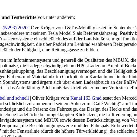
 und Testberichte
vor, unter anderem:
c (N293) 2020
|
Ove Kröger von
T&T e-Mobility testet im September
nsbesondere mit seinem Tesla Model S als Referenzfahrzeug.
Positiv
b
 Assistenzsysteme einschließlich des auf der Landstraße sehr gut fun
stgeschwindigkeit, die über Paddel am Lenkrad wählbaren Rekuperatio
ießlich der Fähigkeit, eine Rettungsgasse zu bilden.
n im Infotainmentsystem und generell die Qualitäten des MBUX, die Si
der Spaltmaße, die Ladegeschwindigkeit am HPC-Lader am Autohof Bock
 Anhängekupplung, das Beschleunigungsvermögen und die Helligkeit d
igen Farben- und Materialmix im Cockpit, dem Kardantunnel in der hin
en Soundsystems und ärgern sich über einen Ladeabbruch an der EnB
... das Auto fährt gut! Ich muß das Urteil vieler meiner Vortester defin
el und schnell
| Oliver Krüger
vom
Kanal 163 Grad
testet den Merced
 schließlich zusammen mit seinem Sohn zum "Café Wichtig" am Timmen
ßendesign und die Präsenz des Fahrzeugs, das Design des Hecks und d
 ebene Ladefläche bei umgeklappten Rücksitzen, die Luftfederung an d
avigationssystem und MBUX sowie dessen Berücksichtigung von Verkeh
mpomat, die Beschleunigungswerte und den Fahrspaß. Er bewertet das 
k" mit der Fensterlinie (durch die höhere Türverkleidung), die schlecht
ei 180 km/h.