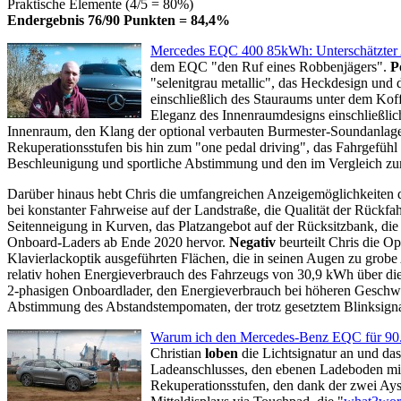
Praktische Elemente (4/5 = 80%)
Endergebnis 76/90 Punkten = 84,4%
Mercedes EQC 400 85kWh: Unterschätzter 
dem EQC "den Ruf eines Robbenjägers".
P
"selenitgrau metallic", das Heckdesign un
einschließlich des Stauraums unter dem Koff
Eleganz des Innenraumdesigns einschließlich
Innenraum, den Klang der optional verbauten Burmester-Soundanlage, d
Rekuperationsstufen bis hin zum "one pedal driving", das Fahrgefüh
Beschleunigung und sportliche Abstimmung und den im Vergleich zu
Darüber hinaus hebt Chris die umfangreichen Anzeigemöglichkeiten 
bei konstanter Fahrweise auf der Landstraße,
die Qualität der Rückfa
Seitenneigung in Kurven, das Platzangebot auf der Rücksitzbank, d
Onboard-Laders ab Ende 2020
hervor.
Negativ
beurteilt Chris die O
Klavierlackoptik ausgeführten Flächen, die in seinen Augen zu grob
relativ hohen Energieverbrauch des Fahrzeugs von 30,9 kWh über die
2-phasigen Onboardlader, den Energieverbrauch bei höheren Geschwi
Abstimmung des Abstandstempomaten, der trotz gesetztem Blinksignal 
Warum ich den Mercedes-Benz EQC für 90
Christian
loben
die Lichtsignatur an und da
Ladeanschlusses, den ebenen Ladeboden mit 
Rekuperationsstufen, den dank der zwei Ay