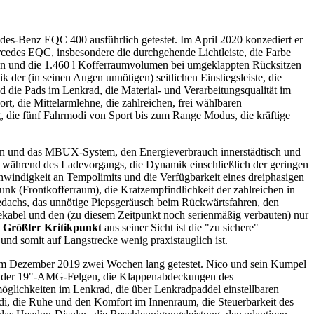
es-Benz EQC 400 ausführlich getestet. Im April 2020 konzediert er
cedes EQC, insbesondere die durchgehende Lichtleiste, die Farbe
den und die 1.460 l Kofferraumvolumen bei umgeklappten Rücksitzen
der (in seinen Augen unnötigen) seitlichen Einstiegsleiste, die
 die Pads im Lenkrad, die Material- und Verarbeitungsqualität im
rt, die Mittelarmlehne, die zahlreichen, frei wählbaren
, die fünf Fahrmodi von Sport bis zum Range Modus, die kräftige
iten und das MBUX-System, den Energieverbrauch innerstädtisch
und
t während des Ladevorgangs, die Dynamik einschließlich der geringen
chwindigkeit an Tempolimits und
die Verfügbarkeit eines dreiphasigen
nk (Frontkofferraum), die Kratzempfindlichkeit der zahlreichen in
bedachs, das unnötige Piepsgeräusch beim Rückwärtsfahren, den
ekabel und den (zu diesem Zeitpunkt noch serienmäßig verbauten) nur
.
Größter Kritikpunkt
aus seiner Sicht ist die "zu sichere"
nd somit auf Langstrecke wenig praxistauglich ist.
im Dezember 2019 zwei Wochen lang getestet.
Nico und sein Kumpel
ign der 19"-AMG-Felgen, die Klappenabdeckungen des
öglichkeiten im Lenkrad, die über Lenkradpaddel einstellbaren
, die Ruhe und den Komfort im Innenraum, die Steuerbarkeit des