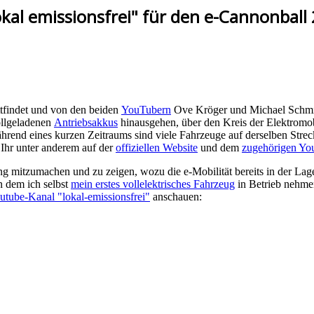
kal emissionsfrei" für den e-Cannonball
tattfindet und von den beiden
YouTubern
Ove Kröger und Michael Schmitt 
ollgeladenen
Antriebsakkus
hinausgehen, über den Kreis der Elektromob
hrend eines kurzen Zeitraums sind viele Fahrzeuge auf derselben Str
 Ihr unter anderem auf der
offiziellen Website
und dem
zugehörigen Yo
ltung mitzumachen und zu zeigen, wozu die e-Mobilität bereits in der 
n dem ich selbst
mein erstes vollelektrisches Fahrzeug
in Betrieb nehme
utube-Kanal "lokal-emissionsfrei"
anschauen: