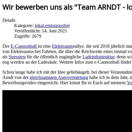
Wir bewerben uns als "Team ARNDT - lo
Details
Kategorie:
lokal-emissionsfrei
Veröffentlicht: 14. Juni 2021
Zugriffe: 2679
Der
E-Cannonball
ist eine
Elektroauto
rallye, die seit 2018 jährlich s
von Elektroautos bei Fahrten, die über die Reichweite eines einmal v
als
Stresstest
für die öffentlich zugängliche
Ladeinfrastruktur
, denn wä
eng werden an der Ladesäule. Weitere Infos zum e-Cannonball findet
Schon lange habe ich mit der Idee geliebäugelt, bei dieser Veransta
Arndt von der
gleichnamigen Autovermietung
habe ich in dem Jahr, i
Bewerbungsvideo eingereicht. Hier könnt Ihr es Euch auf meinem
Yo