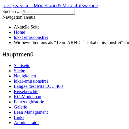
Joerg & Silke - Modellbau & Mobilitätswende
Suchen ...
Navigation an/aus
Aktuelle Seite:
Home
lokal-emissionsfrei
Wir bewerben uns als "Team ARNDT - lokal emissionsfrei" fü
Hauptmenü
Startseite
Suche
Neuigkeiten
lokal-emissionsfrei
Langzeittest MB EQC 400
Reiseberichte
RC-Modellbau
Fahrzeughistorie
Galerie
Lean Management
Links
Administrator