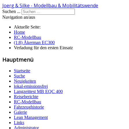
Joerg & Silke - Modellbau & Mobilitätswende
Suchen ...
Navigation an/aus
Aktuelle Seite:
Home
RC-Modellbau
(1:8) Åkerman EC300
Verladung für den ersten Einsatz
Hauptmenü
Startseite
Suche
Neuigkeiten
lokal-emissionsfrei
Langzeittest MB EQC 400
Reiseberichte
RC-Modellbau
Fahrzeughistorie
Galerie
Lean Management
Links
Administrator