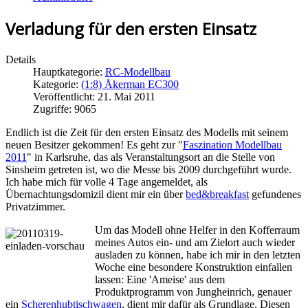
Verladung für den ersten Einsatz
Details
Hauptkategorie:
RC-Modellbau
Kategorie:
(1:8) Åkerman EC300
Veröffentlicht: 21. Mai 2011
Zugriffe: 9065
Endlich ist die Zeit für den ersten Einsatz des Modells mit seinem
neuen Besitzer gekommen! Es geht zur "
Faszination Modellbau
2011
" in Karlsruhe, das als Veranstaltungsort an die Stelle von
Sinsheim getreten ist, wo die Messe bis 2009 durchgeführt wurde.
Ich habe mich für volle 4 Tage angemeldet, als
Übernachtungsdomizil dient mir ein über
bed&breakfast
gefundenes
Privatzimmer.
Um das Modell ohne Helfer in den Kofferraum
meines Autos ein- und am Zielort auch wieder
ausladen zu können, habe ich mir in den letzten
Woche eine besondere Konstruktion einfallen
lassen: Eine 'Ameise' aus dem
Produktprogramm von Jungheinrich, genauer
ein
Scherenhubtischwagen
, dient mir dafür als Grundlage. Diesen