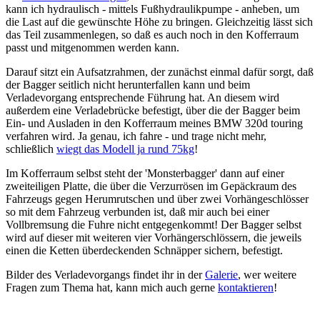
kann ich hydraulisch - mittels Fußhydraulikpumpe - anheben, um
die Last auf die gewünschte Höhe zu bringen. Gleichzeitig lässt sich
das Teil zusammenlegen, so daß es auch noch in den Kofferraum
passt und mitgenommen werden kann.
Darauf sitzt ein Aufsatzrahmen, der zunächst einmal dafür sorgt, daß
der Bagger seitlich nicht herunterfallen kann und beim
Verladevorgang entsprechende Führung hat. An diesem wird
außerdem eine Verladebrücke befestigt, über die der Bagger beim
Ein- und Ausladen in den Kofferraum meines BMW 320d touring
verfahren wird. Ja genau, ich fahre - und trage nicht mehr,
schließlich
wiegt das Modell ja rund 75kg
!
Im Kofferraum selbst steht der 'Monsterbagger' dann auf einer
zweiteiligen Platte, die über die Verzurrösen im Gepäckraum des
Fahrzeugs gegen Herumrutschen und über zwei Vorhängeschlösser
so mit dem Fahrzeug verbunden ist, daß mir auch bei einer
Vollbremsung die Fuhre nicht entgegenkommt! Der Bagger selbst
wird auf dieser mit weiteren vier Vorhängerschlössern, die jeweils
einen die Ketten überdeckenden Schnäpper sichern, befestigt.
Bilder des Verladevorgangs findet ihr in der
Galerie
, wer weitere
Fragen zum Thema hat, kann mich auch gerne
kontaktieren
!