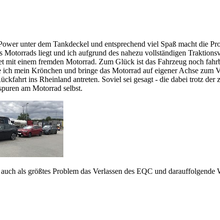
 Power unter dem Tankdeckel und entsprechend viel Spaß macht die Prob
es Motorrads liegt und ich aufgrund des nahezu vollständigen Traktions
net mit einem fremden Motorrad. Zum Glück ist das Fahrzeug noch fahrb
chte ich mein Krönchen und bringe das Motorrad auf eigener Achse zum 
ckfahrt ins Rheinland antreten. Soviel sei gesagt - die dabei trotz der
spuren am Motorrad selbst.
auch als größtes Problem das Verlassen des EQC und darauffolgende 