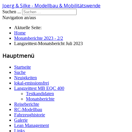
Joerg & Silke - Modellbau & Mobilitätswende
Suchen ...
Navigation an/aus
Aktuelle Seite:
Home
Monatsberichte 2023 - 2/2
Langzeittest-Monatsbericht Juli 2023
Hauptmenü
Startseite
Suche
Neuigkeiten
lokal-emissionsfrei
Langzeittest MB EQC 400
Testkandidaten
Monatsberichte
Reiseberichte
RC-Modellbau
Fahrzeughistorie
Galerie
Lean Management
Links