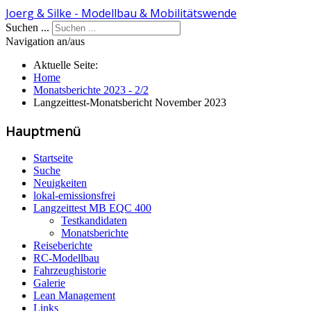
Joerg & Silke - Modellbau & Mobilitätswende
Suchen ...
Navigation an/aus
Aktuelle Seite:
Home
Monatsberichte 2023 - 2/2
Langzeittest-Monatsbericht November 2023
Hauptmenü
Startseite
Suche
Neuigkeiten
lokal-emissionsfrei
Langzeittest MB EQC 400
Testkandidaten
Monatsberichte
Reiseberichte
RC-Modellbau
Fahrzeughistorie
Galerie
Lean Management
Links