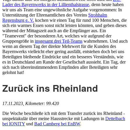
Lader des Bayernwerks in der Lillienthalstrasse
, denn heute haben
wir uns als Team eine ungewöhnliche Aufgabe vorgenommen: In
Unterstützung der Ehrenamtlichen des Vereins
Strohhalm
Regensburg e. V.
kochen wir einen Tag für rund 100 Menschen, die
sich ein warmes Essen sonst nicht leisten könnten, und geben dieses
während der Mittagszeit auch an die Empfänger aus. Ein
"Teamevent" der besonderen Art, welches wir aufgrund der
Gruppengröße in
insgesamt drei Teil-Teams
wahrnehmen. Und auch
wenn an diesem Tag der direkte Mehrwert für die Kunden des
Bayernwerks vielleicht eher gering ausfällt, entstehen doch bei uns
Beteiligten bleibende Eindrücke und ein besseres Verständnis, wie
es in Deutschland am Rande der Gesellschaft aussieht. Ein Tag, der
sich nach übereinstimmendem Empfinden aller Beteiligten sehr
gelohnt hat!
Zurück ins Rheinland
17.11.2023, Kilometer: 99.420
Die Woche beschließe ich mit dem Transfer zurück ins Rheinland -
unspektakulär über meine Hausstrecke mit Ladungen in
Dettelbach
bei IONITY
und
Bad Camberg bei EnBW
.