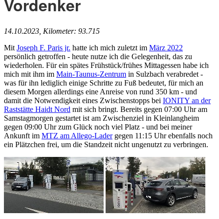
Vordenker
14.10.2023, Kilometer: 93.715
Mit
Joseph F. Paris jr.
hatte ich mich zuletzt im
März 2022
persönlich getroffen - heute nutze ich die Gelegenheit, das zu
wiederholen. Für ein spätes Frühstück/frühes Mittagessen habe ich
mich mit ihm im
Main-Taunus-Zentrum
in Sulzbach verabredet -
was für ihn lediglich einige Schritte zu Fuß bedeutet, für mich an
diesem Morgen allerdings eine Anreise von rund 350 km - und
damit die Notwendigkeit eines Zwischenstopps bei
IONITY an der
Raststätte Haidt Nord
mit sich bringt. Bereits gegen 07:00 Uhr am
Samstagmorgen gestartet ist am Zwischenziel in Kleinlangheim
gegen 09:00 Uhr zum Glück noch viel Platz - und bei meiner
Ankunft im
MTZ am Allego-Lader
gegen 11:15 Uhr ebenfalls noch
ein Plätzchen frei, um die Standzeit nicht ungenutzt zu verbringen.