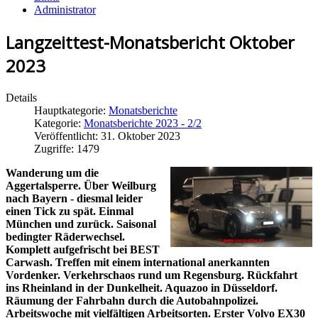
Administrator
Langzeittest-Monatsbericht Oktober
2023
Details
Hauptkategorie:
Monatsberichte
Kategorie:
Monatsberichte 2023 - 2/2
Veröffentlicht: 31. Oktober 2023
Zugriffe: 1479
Wanderung um die
Aggertalsperre.
Über Weilburg
nach Bayern - diesmal leider
einen Tick zu spät. Einmal
München und zurück. Saisonal
bedingter Räderwechsel.
Komplett aufgefrischt bei BEST
Carwash.
Treffen mit einem international anerkannten
Vordenker. Verkehrschaos rund um Regensburg. Rückfahrt
ins Rheinland in der Dunkelheit. Aquazoo in Düsseldorf.
Räumung der Fahrbahn durch die Autobahnpolizei.
Arbeitswoche mit vielfältigen Arbeitsorten. Erster Volvo EX30