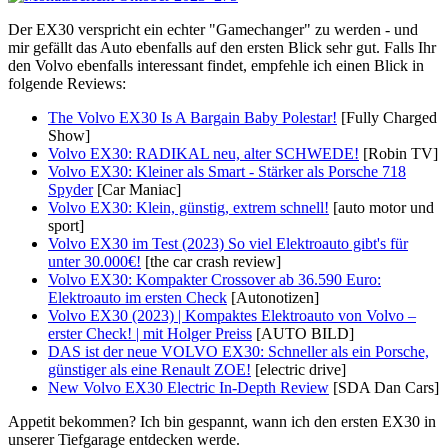
Der EX30 verspricht ein echter "Gamechanger" zu werden - und
mir gefällt das Auto ebenfalls auf den ersten Blick sehr gut. Falls Ihr
den Volvo ebenfalls interessant findet, empfehle ich einen Blick in
folgende Reviews:
The Volvo EX30 Is A Bargain Baby Polestar!
[Fully Charged
Show]
Volvo EX30: RADIKAL neu, alter SCHWEDE!
[Robin TV]
Volvo EX30: Kleiner als Smart - Stärker als Porsche 718
Spyder
[Car Maniac]
Volvo EX30: Klein, günstig, extrem schnell!
[auto motor und
sport]
Volvo EX30 im Test (2023) So viel Elektroauto gibt's für
unter 30.000€!
[the car crash review]
Volvo EX30: Kompakter Crossover ab 36.590 Euro:
Elektroauto im ersten Check
[Autonotizen]
Volvo EX30 (2023) | Kompaktes Elektroauto von Volvo –
erster Check! | mit Holger Preiss
[AUTO BILD]
DAS ist der neue VOLVO EX30: Schneller als ein Porsche,
günstiger als eine Renault ZOE!
[electric drive]
New Volvo EX30 Electric In-Depth Review
[SDA Dan Cars]
Appetit bekommen? Ich bin gespannt, wann ich den ersten EX30 in
unserer Tiefgarage entdecken werde.