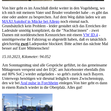
Von hier geht es im Anschluß direkt weiter in den Vogelsberg, wo
ich mich mit meinem Vater und Bruder verabredet habe - es gibt das
eine oder andere zu besprechen. Auf dem Weg dahin laden wir am
MAXI Autohof in Mücke bei Allego
noch einmal nach.
Grundsätzlich kein Problem - leider gestaltet sich das Erreichen der
Ladesäule unnötig kompliziert, da die "Nachbar:innen" - zwei
Damen mit norddeutschem Kennzeichen mit einem
VW ID.4
-
unnötigerweise ihr Fahrzeug so abgestellt haben, daß es tatsächlich
gleichzeitig
zwei
Ladepunkte blockiert. Bitte achtet das nächste Mal
besser auf Eure Mitmenschen!
15.10.2023, Kilometer: 94.052
Am Sonntagmittag sind alle Gespräche geführt, ist das gemeinsame
Mittagessen verspeist und der EQC am Juicebooster ebenfalls (bis
auf 80% SoC) wieder aufgeladen - so geht's zurück nach Bayern.
Unterwegs benötigen wir diesmal lediglich einen Zwischenstopp,
den wir bei
Aral pulse in Forchheim
einlegen.Von hier geht es dann
in einem Rutsch wieder in die Oberpfalz. Alles gut!