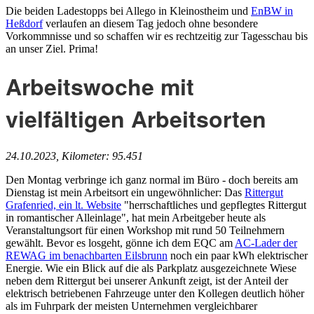
Die beiden Ladestopps bei Allego in Kleinostheim und
EnBW in
Heßdorf
verlaufen an diesem Tag jedoch ohne besondere
Vorkommnisse und so schaffen wir es rechtzeitig zur Tagesschau bis
an unser Ziel. Prima!
Arbeitswoche mit
vielfältigen Arbeitsorten
24.10.2023, Kilometer: 95.451
Den Montag verbringe ich ganz normal im Büro - doch bereits am
Dienstag ist mein Arbeitsort ein ungewöhnlicher: Das
Rittergut
Grafenried, ein lt. Website
"herrschaftliches und gepflegtes Rittergut
in romantischer Alleinlage", hat mein Arbeitgeber heute als
Veranstaltungsort für einen Workshop mit rund 50 Teilnehmern
gewählt. Bevor es losgeht, gönne ich dem EQC am
AC-Lader der
REWAG im benachbarten Eilsbrunn
noch ein paar kWh elektrischer
Energie. Wie ein Blick auf die als Parkplatz ausgezeichnete Wiese
neben dem Rittergut bei unserer Ankunft zeigt, ist der Anteil der
elektrisch betriebenen Fahrzeuge unter den Kollegen deutlich höher
als im Fuhrpark der meisten Unternehmen vergleichbarer