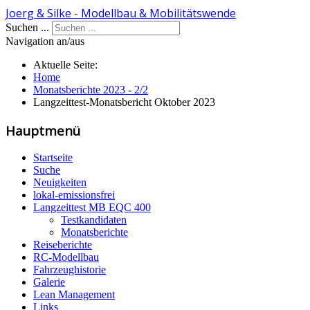
Joerg & Silke - Modellbau & Mobilitätswende
Suchen ...
Navigation an/aus
Aktuelle Seite:
Home
Monatsberichte 2023 - 2/2
Langzeittest-Monatsbericht Oktober 2023
Hauptmenü
Startseite
Suche
Neuigkeiten
lokal-emissionsfrei
Langzeittest MB EQC 400
Testkandidaten
Monatsberichte
Reiseberichte
RC-Modellbau
Fahrzeughistorie
Galerie
Lean Management
Links