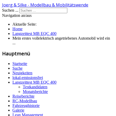
Joerg & Silke - Modellbau & Mobilitätswende
Suchen ...
Navigation an/aus
Aktuelle Seite:
Home
Langzeittest MB EQC 400
Mein erstes vollelektrisch angetriebenes Automobil wird ein
...
Hauptmenü
Startseite
Suche
Neuigkeiten
lokal-emissionsfrei
Langzeittest MB EQC 400
Testkandidaten
Monatsberichte
Reiseberichte
RC-Modellbau
Fahrzeughistorie
Galerie
Lean Management