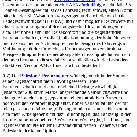
Listenpreis, der ihn gerade noch
BAFA-förderfähig
macht. Mit 2,5
Tonnen Gesamtgewicht ist das Fahrzeug recht schwer, einen Kombi
hätte ich der SUV-Bauform vorgezogen und auch die maximale
Ladegeschwindigkeit (110 kW) und damit mögliche Reichweite mit
einer Ladung bringen
auf der Langstrecke
Einschränkungen mit
sich. Der hohe Fahr- und Reisekomfort und die begeisternden
Fahreigenschaften, die tolle Qualitätsanmutung, der hohe Nutzwert
und das aus meiner Sicht ansprechende Design des Fahrzeugs in
Verbindung mit der für mich als Firmenwagennutzer attraktiven
Preisgestaltung in Form einer akzeptablen Leasingrate haben mich
dennoch bewogen, dieses Fahrzeug schließlich - in der besonders
attraktiven Version AMG-Line - auch zu bestellen!
(07) Der
Polestar 2 Performance
wäre eigentlich in der Summe
seiner Eigenschaften mein Favorit gewesen! Tolle
Fahreigenschaften und eine mögliche Höchstgeschwindigkeit
jenseits der 200 km/h-Marke, ansprechende Verbrauchswerte und
eine gute Ladeleistung, gepaart mit einem attraktiven Äußeren,
hochwertiger Verarbeitungsqualität, hoher Variabilität und der für
mich passenden Fahrzeuggröße zogen mich an - nur leider konnte
sich mein Arbeitgeber nicht dazu durchringen, das Fahrzeug in den
Konfigurator aufzunehmen! Woche um Woche ging ins Land, und
irgendwann mußte ich eine Entscheidung treffen - daher war der
Polestar leider keine Option.