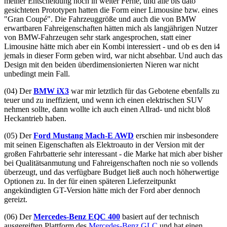
meiner Entscheidung noch in weiter Ferne, und alle bis dato
gesichteten Prototypen hatten die Form einer Limousine bzw. eines
"Gran Coupé". Die Fahrzeuggröße und auch die von BMW
erwartbaren Fahreigenschaften hätten mich als langjährigen Nutzer
von BMW-Fahrzeugen sehr stark angesprochen, statt einer
Limousine hätte mich aber ein Kombi interessiert - und ob es den i4
jemals in dieser Form geben wird, war nicht absehbar. Und auch das
Design mit den beiden überdimensionierten Nieren war nicht
unbedingt mein Fall.
(04) Der
BMW iX3
war mir letztlich für das Gebotene ebenfalls zu
teuer und zu ineffizient, und wenn ich einen elektrischen SUV
nehmen sollte, dann wollte ich auch einen Allrad- und nicht bloß
Heckantrieb haben.
(05) Der
Ford Mustang Mach-E AWD
erschien mir insbesondere
mit seinen Eigenschaften als Elektroauto in der Version mit der
großen Fahrbatterie sehr interessant - die Marke hat mich aber bisher
bei Qualitätsanmutung und Fahreigenschaften noch nie so vollends
überzeugt, und das verfügbare Budget ließ auch noch höherwertige
Optionen zu. In der für einen späteren Lieferzeitpunkt
angekündigten GT-Version hätte mich der Ford aber dennoch
gereizt.
(06) Der
Mercedes-Benz EQC 400
basiert auf der technisch
ausgereiften Plattform des
Mercedes-Benz GLC
und hat einen