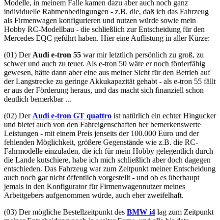
Modelle, in meinem Falle kamen dazu aber auch noch ganz
individuelle Rahmenbedingungen - z.B. die, daß ich das Fahrzeug
als Firmenwagen konfigurieren und nutzen würde sowie mein
Hobby RC-Modellbau - die schließlich zur Entscheidung für den
Mercedes EQC geführt haben. Hier eine Auflistung in aller Kürze:
(01) Der
Audi e-tron 55
war mir letztlich persönlich zu groß, zu
schwer und auch zu teuer. Als e-tron 50 wäre er noch förderfähig
gewesen, hätte dann aber eine aus meiner Sicht für den Betrieb auf
der Langstrecke zu geringe Akkukapazität gehabt - als e-tron 55 fällt
er aus der Förderung heraus, und das macht sich finanziell schon
deutlich bemerkbar ...
(02) Der
Audi e-tron GT quattro
ist natürlich ein echter Hingucker
und bietet auch von den Fahreigenschaften her bemerkenswerte
Leistungen - mit einem Preis jenseits der 100.000 Euro und der
fehlenden Möglichkeit, größere Gegenstände wie z.B. die RC-
Fahrmodelle einzuladen, die ich für mein Hobby gelegentlich durch
die Lande kutschiere, habe ich mich schließlich aber doch dagegen
entschieden. Das Fahrzeug war zum Zeitpunkt meiner Entscheidung
auch noch gar nicht öffentlich vorgestellt - und ob es überhaupt
jemals in den Konfigurator für Firmenwagennutzer meines
Arbeitgebers aufgenommen würde, auch eher zweifelhaft.
(03) Der mögliche Bestellzeitpunkt des
BMW i4
lag zum Zeitpunkt