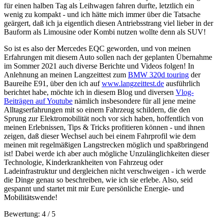
für einen halben Tag als Leihwagen fahren durfte, letztlich ein
wenig zu kompakt - und ich hätte mich immer über die Tatsache
geärgert, daß ich ja eigentlich diesen Antriebsstrang viel lieber in der
Bauform als Limousine oder Kombi nutzen wollte denn als SUV!
So ist es also der Mercedes EQC geworden, und von meinen
Erfahrungen mit diesem Auto sollen nach der geplanten Übernahme
im Sommer 2021 auch diverse Berichte und Videos folgen! In
Anlehnung an meinen Langzeittest zum
BMW 320d touring
der
Baureihe E91, über den ich auf
www.langzeittest.de
ausführlich
berichtet habe, möchte ich in diesem Blog und diversen
Vlog-
Beiträgen auf Youtube
nämlich insbesondere für all jene meine
Alltagserfahrungen mit so einem Fahrzeug schildern, die den
Sprung zur Elektromobilität noch vor sich haben, hoffentlich von
meinen Erlebnissen, Tips & Tricks profitieren können - und ihnen
zeigen, daß dieser Wechsel auch bei einem Fahrprofil wie dem
meinen mit regelmäßigen Langstrecken möglich und spaßbringend
ist! Dabei werde ich aber auch mögliche Unzulänglichkeiten dieser
Technologie, Kinderkrankheiten von Fahrzeug oder
Ladeinfrastruktur und dergleichen nicht verschweigen - ich werde
die Dinge genau so beschreiben, wie ich sie erlebe. Also, seid
gespannt und startet mit mir Eure persönliche Energie- und
Mobilitätswende!
Bewertung:
4
/
5