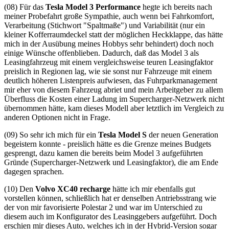
(08) Für das
Tesla Model 3 Performance
hegte ich bereits nach
meiner Probefahrt große Sympathie, auch wenn bei Fahrkomfort,
Verarbeitung (Stichwort "Spaltmaße") und Variabilität (nur ein
kleiner Kofferraumdeckel statt der möglichen Heckklappe, das hätte
mich in der Ausübung meines Hobbys sehr behindert) doch noch
einige Wünsche offenblieben. Dadurch, daß das Model 3 als
Leasingfahrzeug mit einem vergleichsweise teuren Leasingfaktor
preislich in Regionen lag, wie sie sonst nur Fahrzeuge mit einem
deutlich höheren Listenpreis aufwiesen, das Fuhrparkmanagement
mir eher von diesem Fahrzeug abriet und mein Arbeitgeber zu allem
Überfluss die Kosten einer Ladung im Supercharger-Netzwerk nicht
übernommen hätte, kam dieses Modell aber letztlich im Vergleich zu
anderen Optionen nicht in Frage.
(09) So sehr ich mich für ein
Tesla Model S
der neuen Generation
begeistern konnte - preislich hätte es die Grenze meines Budgets
gesprengt, dazu kamen die bereits beim Model 3 aufgeführten
Gründe (Supercharger-Netzwerk und Leasingfaktor), die am Ende
dagegen sprachen.
(10) Den
Volvo XC40 recharge
hätte ich mir ebenfalls gut
vorstellen können, schließlich hat er denselben Antriebsstrang wie
der von mir favorisierte Polestar 2 und war im Unterschied zu
diesem auch im Konfigurator des Leasinggebers aufgeführt. Doch
erschien mir dieses Auto, welches ich in der Hybrid-Version sogar