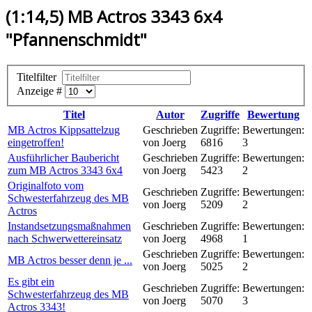
(1:14,5) MB Actros 3343 6x4
"Pfannenschmidt"
Titelfilter
Anzeige #
Titel
Autor
Zugriffe
Bewertung
MB Actros Kippsattelzug
Geschrieben
Zugriffe:
Bewertungen:
eingetroffen!
von Joerg
6816
3
Ausführlicher Baubericht
Geschrieben
Zugriffe:
Bewertungen:
zum MB Actros 3343 6x4
von Joerg
5423
2
Originalfoto vom
Geschrieben
Zugriffe:
Bewertungen:
Schwesterfahrzeug des MB
von Joerg
5209
2
Actros
Instandsetzungsmaßnahmen
Geschrieben
Zugriffe:
Bewertungen:
nach Schwerwettereinsatz
von Joerg
4968
1
Geschrieben
Zugriffe:
Bewertungen:
MB Actros besser denn je ...
von Joerg
5025
2
Es gibt ein
Geschrieben
Zugriffe:
Bewertungen:
Schwesterfahrzeug des MB
von Joerg
5070
3
Actros 3343!