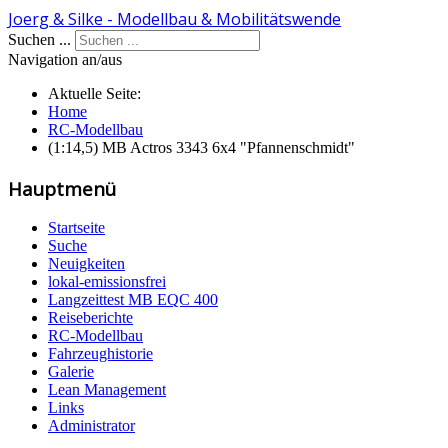
Joerg & Silke - Modellbau & Mobilitätswende
Suchen ...
Navigation an/aus
Aktuelle Seite:
Home
RC-Modellbau
(1:14,5) MB Actros 3343 6x4 "Pfannenschmidt"
Hauptmenü
Startseite
Suche
Neuigkeiten
lokal-emissionsfrei
Langzeittest MB EQC 400
Reiseberichte
RC-Modellbau
Fahrzeughistorie
Galerie
Lean Management
Links
Administrator