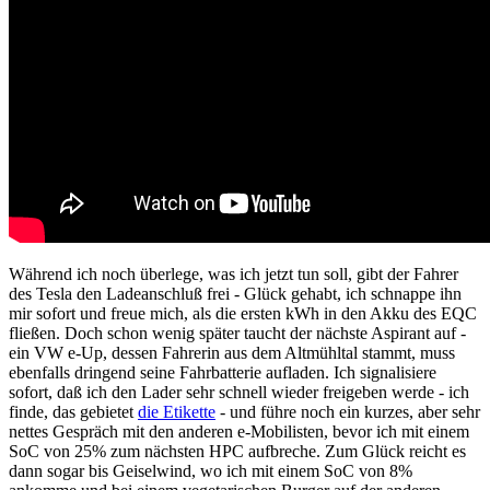
Während ich noch überlege, was ich jetzt tun soll, gibt der Fahrer
des Tesla den Ladeanschluß frei - Glück gehabt, ich schnappe ihn
mir sofort und freue mich, als die ersten kWh in den Akku des EQC
fließen. Doch schon wenig später taucht der nächste Aspirant auf -
ein VW e-Up, dessen Fahrerin aus dem Altmühltal stammt, muss
ebenfalls dringend seine Fahrbatterie aufladen. Ich signalisiere
sofort, daß ich den Lader sehr schnell wieder freigeben werde - ich
finde, das gebietet
die Etikette
- und führe noch ein kurzes, aber sehr
nettes Gespräch mit den anderen e-Mobilisten, bevor ich mit einem
SoC von 25% zum nächsten HPC aufbreche. Zum Glück reicht es
dann sogar bis Geiselwind, wo ich mit einem SoC von 8%