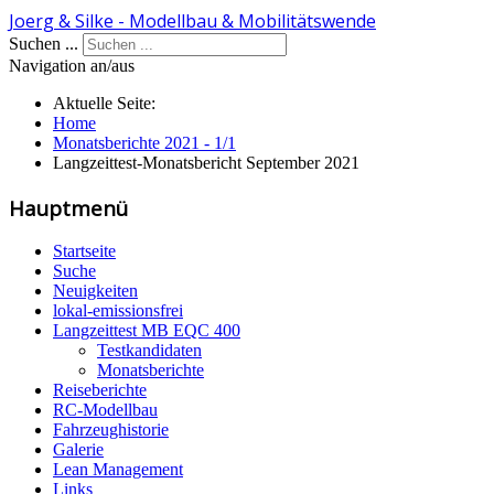
Joerg & Silke - Modellbau & Mobilitätswende
Suchen ...
Navigation an/aus
Aktuelle Seite:
Home
Monatsberichte 2021 - 1/1
Langzeittest-Monatsbericht September 2021
Hauptmenü
Startseite
Suche
Neuigkeiten
lokal-emissionsfrei
Langzeittest MB EQC 400
Testkandidaten
Monatsberichte
Reiseberichte
RC-Modellbau
Fahrzeughistorie
Galerie
Lean Management
Links