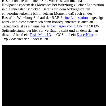
Restreichweite und einem SoC von 10% will mich das
Navigationssystem des Mercedes bei Würzburg zu einer Ladestation
in die Innenstadt schicken. Bereits auf dem Abbiegestreifen
eingeordnet erkenne ich im letzten Moment, daß auch an der
Raststätte Würzburg-Süd auf der BAB 3
eine Ladestation
angezeigt
wird - und diese steuere ich dann konsequenterweise auch an.
Tatsächlich ist es ein einziger
Triplecharger von E.ON
mit 50 kW
Spitzenleistung, der hier zur Verfügung steht und an dem sich an
diesem Abend ein
Tesla Model 3
an CCS und ein
Kia e-Niro
am
Typ 2-Stecker den Lader teilen.