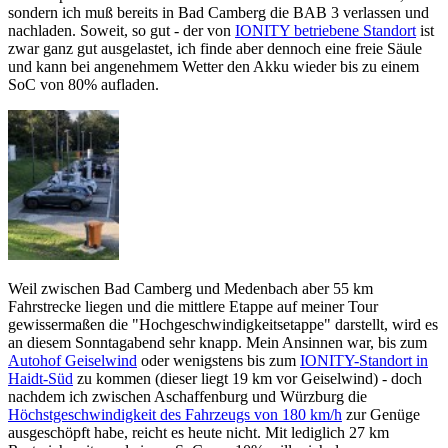
sondern ich muß bereits in Bad Camberg die BAB 3 verlassen und
nachladen. Soweit, so gut - der von
IONITY betriebene Standort
ist
zwar ganz gut ausgelastet, ich finde aber dennoch eine freie Säule
und kann bei angenehmem Wetter den Akku wieder bis zu einem
SoC von 80% aufladen.
Weil zwischen Bad Camberg und Medenbach aber 55 km
Fahrstrecke liegen und die mittlere Etappe auf meiner Tour
gewissermaßen die "Hochgeschwindigkeitsetappe" darstellt, wird es
an diesem Sonntagabend sehr knapp. Mein Ansinnen war, bis zum
Autohof Geiselwind
oder wenigstens bis zum
IONITY-Standort in
Haidt-Süd
zu kommen (dieser liegt 19 km vor Geiselwind) - doch
nachdem ich zwischen Aschaffenburg und Würzburg die
Höchstgeschwindigkeit des Fahrzeugs von 180 km/h
zur Genüge
ausgeschöpft habe, reicht es heute nicht. Mit lediglich 27 km