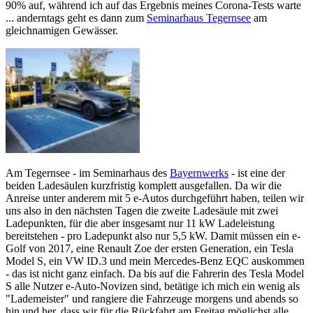
90% auf, während ich auf das Ergebnis meines Corona-Tests warte
... anderntags geht es dann zum
Seminarhaus Tegernsee
am
gleichnamigen Gewässer.
Am Tegernsee - im Seminarhaus des
Bayernwerks
- ist eine der
beiden Ladesäulen kurzfristig komplett ausgefallen. Da wir die
Anreise unter anderem mit 5 e-Autos durchgeführt haben, teilen wir
uns also in den nächsten Tagen die zweite Ladesäule mit zwei
Ladepunkten, für die aber insgesamt nur 11 kW Ladeleistung
bereitstehen - pro Ladepunkt also nur 5,5 kW. Damit müssen ein e-
Golf von 2017, eine Renault Zoe der ersten Generation, ein Tesla
Model S, ein VW ID.3 und mein Mercedes-Benz EQC auskommen
- das ist nicht ganz einfach.
Da bis auf die Fahrerin des Tesla Model
S alle Nutzer e-Auto-Novizen sind,
betätige ich mich ein wenig als
"Lademeister" und rangiere die Fahrzeuge morgens und abends so
hin und her, dass wir für die Rückfahrt am Freitag möglichst alle