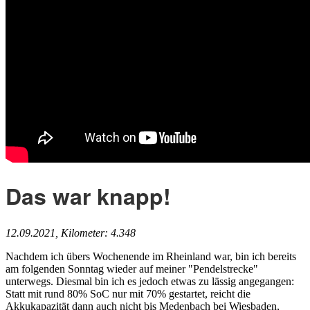
Das war knapp!
12.09.2021, Kilometer: 4.348
Nachdem ich übers Wochenende im Rheinland war, bin ich bereits
am folgenden Sonntag wieder auf meiner "Pendelstrecke"
unterwegs. Diesmal bin ich es jedoch etwas zu lässig angegangen:
Statt mit rund 80% SoC nur mit 70% gestartet, reicht die
Akkukapazität dann auch nicht bis Medenbach bei Wiesbaden,