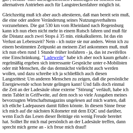
alternativen Antrieben auch für Langstreckenfahrer möglich ist.
Gleichzeitig muß ich aber auch attestieren, daß man bereit sein muß,
die eine oder andere Veränderung seines Nutzungsverhaltens
vorzunehmen. Die gut 530 km vom Rheinland nach Regensburg
kann ich nun eben nicht mehr in einem Rutsch fahren und muß für
die Distanz auch zwei Stops á 35 min. einkalkulieren. Ist das ein
Verlust an Lebenszeit? Nein - ich nutze sie nur anders. Wenn ich zu
einem bestimmten Zeitpunkt an meinem Ziel ankommen muß, muß
ich nun eben rund 1 Stunde früher losfahren - ja, das ist zweifellos
eine Einschränkung. "
Ladeweile
" habe ich aber noch kaum gehabt -
regelmäßig ergeben sich interessante Gespräche unter e-Mobilisten
oder mit Menschen, die das demnächst vielleicht auch werden
wollen, und dazu schreibe ich ja schließlich auch diesen
Langzeittest: Um anderen Menschen zu zeigen, daß die persönliche
Energiewende schon heute gelingen kann! Und falls doch einmal
die Zeit an der Ladesäule ohne externe "Störung" verläuft, habe ich
mein Tablet in Griffweite, auf dem noch so viele Ausgaben meines
bevorzugten Wirtschaftsmagazins ungelesen auf mich warten, daß
ich etliche Ladepausen damit füllen könnte. In diesem Sinne freue
ich mich auf die nächsten Kilometer mit dem EQC und darüber,
wenn Euch das Lesen dieser Beiträge ein wenig Freude bereitet
hat. Solltet Ihr mich mal persönlich an der Ladesäule treffen, dann
sprecht mich gerne an - ich freue mich drauf!