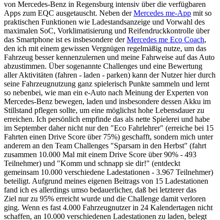
von Mercedes-Benz in Regensburg intensiv über die verfügbaren
Apps zum EQC ausgetauscht. Neben der
Mercedes me-App
mit so
praktischen Funktionen wie Ladestandsanzeige und Vorwahl des
maximalen SoC, Vorklimatisierung und Reifendruckkontrolle über
das Smartphone ist es insbesondere der
Mercedes me Eco Coach
,
den ich mit einem gewissen Vergnügen regelmäßig nutze, um das
Fahrzeug besser kennenzulernen und meine Fahrweise auf das Auto
abzustimmen. Über sogenannte Challenges und eine Bewertung
aller Aktivitäten (fahren - laden - parken) kann der Nutzer hier durch
seine Fahrzeugnutzung ganz spielerisch Punkte sammeln und lernt
so nebenbei, wie man ein e-Auto nach Meinung der Experten von
Mercedes-Benz bewegen, laden und insbesondere dessen Akku im
Stillstand pflegen sollte, um eine möglichst hohe Lebensdauer zu
erreichen. Ich persönlich empfinde das als nette Spielerei und habe
im September daher nicht nur den
"Eco Fahrlehrer" (erreiche bei 15
Fahrten einen Drive Score über 75%) geschafft,
sondern mich
unter
anderem an den Team Challenges "Sparsam in den Herbst" (fahrt
zusammen 10.000 Mal mit einem Drive Score über 90% - 493
Teilnehmer) und "Komm und schnapp sie dir!" (entdeckt
gemeinsam 10.000 verschiedene Ladestationen - 3.967 Teilnehmer)
beteiligt. Aufgrund meines eigenen Beitrags von 15 Ladestationen
fand ich es allerdings umso bedauerlicher, daß bei letzterer das
Ziel nur zu 95% erreicht wurde und die Challenge damit verloren
ging. Wenn es fast 4.000 Fahrzeugnutzer in 24 Kalendertagen nicht
schaffen, an 10.000 verschiedenen Ladestationen zu laden, belegt