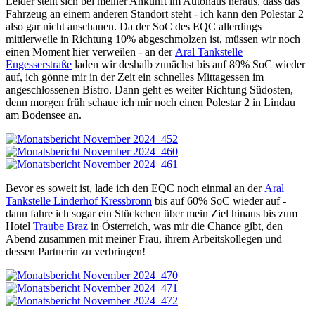
Leider stellt sich bei meiner Ankunft im Autohaus heraus, dass das
Fahrzeug an einem anderen Standort steht - ich kann den Polestar 2
also gar nicht anschauen. Da der SoC des EQC allerdings
mittlerweile in Richtung 10% abgeschmolzen ist, müssen wir noch
einen Moment hier verweilen - an der
Aral Tankstelle
Engesserstraße
laden wir deshalb zunächst bis auf 89% SoC wieder
auf, ich gönne mir in der Zeit ein schnelles Mittagessen im
angeschlossenen Bistro. Dann geht es weiter Richtung Südosten,
denn morgen früh schaue ich mir noch einen Polestar 2 in Lindau
am Bodensee an.
Bevor es soweit ist, lade ich den EQC noch einmal an der
Aral
Tankstelle Linderhof Kressbronn
bis auf 60% SoC wieder auf -
dann fahre ich sogar ein Stückchen über mein Ziel hinaus bis zum
Hotel
Traube Braz
in Österreich, was mir die Chance gibt, den
Abend zusammen mit meiner Frau, ihrem Arbeitskollegen und
dessen Partnerin zu verbringen!