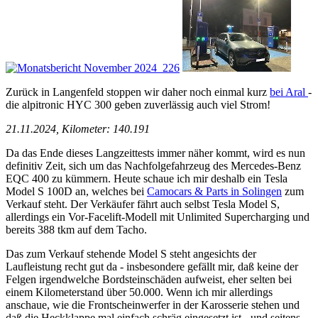
Zurück in Langenfeld stoppen wir daher noch einmal kurz
bei Aral
-
die alpitronic HYC 300 geben zuverlässig auch viel Strom!
21.11.2024, Kilometer: 140.191
Da das Ende dieses Langzeittests immer näher kommt, wird es nun
definitiv Zeit, sich um das Nachfolgefahrzeug des Mercedes-Benz
EQC 400 zu kümmern. Heute schaue ich mir deshalb ein Tesla
Model S 100D an, welches bei
Camocars & Parts in Solingen
zum
Verkauf steht. Der Verkäufer fährt auch selbst Tesla Model S,
allerdings ein Vor-Facelift-Modell mit Unlimited Supercharging und
bereits 388 tkm auf dem Tacho.
Das zum Verkauf stehende Model S steht angesichts der
Laufleistung recht gut da - insbesondere gefällt mir, daß keine der
Felgen irgendwelche Bordsteinschäden aufweist, eher selten bei
einem Kilometerstand über 50.000. Wenn ich mir allerdings
anschaue, wie die Frontscheinwerfer in der Karosserie stehen und
daß die Heckklappe mal einfach schräg eingesetzt ist - und seitens