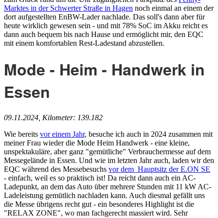
Marktes in der Schwerter Straße in Hagen
noch einmal an einem der
dort aufgestellten EnBW-Lader nachlade. Das soll's dann aber für
heute wirklich gewesen sein - und mit 78% SoC im Akku reicht es
dann auch bequem bis nach Hause und ermöglicht mir, den EQC
mit einem komfortablen Rest-Ladestand abzustellen.
Mode - Heim - Handwerk in
Essen
09.11.2024, Kilometer: 139.182
Wie bereits
vor einem Jahr
, besuche ich auch in 2024 zusammen mit
meiner Frau wieder die Mode Heim Handwerk - eine kleine,
unspektakuläre, aber ganz "gemütliche" Verbrauchermesse auf dem
Messegelände in Essen. Und wie im letzten Jahr auch, laden wir den
EQC während des Messebesuchs
vor dem Hauptsitz der E.ON SE
- einfach, weil es so praktisch ist! Da reicht dann auch ein AC-
Ladepunkt, an dem das Auto über mehrere Stunden mit 11 kW AC-
Ladeleistung gemütlich nachladen kann. Auch diesmal gefällt uns
die Messe übrigens recht gut - ein besonderes Highlight ist die
"RELAX ZONE", wo man fachgerecht massiert wird. Sehr