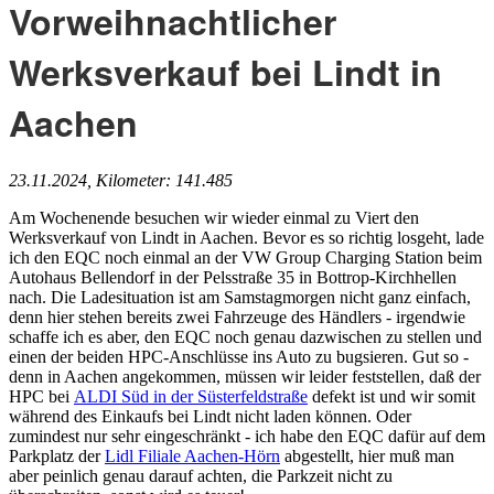
Vorweihnachtlicher
Werksverkauf bei Lindt in
Aachen
23.11.2024, Kilometer: 141.485
Am Wochenende besuchen wir wieder einmal zu Viert den
Werksverkauf von Lindt in Aachen. Bevor es so richtig losgeht, lade
ich den EQC noch einmal an der VW Group Charging Station beim
Autohaus Bellendorf in der Pelsstraße 35 in Bottrop-Kirchhellen
nach. Die Ladesituation ist am Samstagmorgen nicht ganz einfach,
denn hier stehen bereits zwei Fahrzeuge des Händlers - irgendwie
schaffe ich es aber, den EQC noch genau dazwischen zu stellen und
einen der beiden HPC-Anschlüsse ins Auto zu bugsieren. Gut so -
denn in Aachen angekommen, müssen wir leider feststellen, daß der
HPC bei
ALDI Süd in der Süsterfeldstraße
defekt ist und wir somit
während des Einkaufs bei Lindt nicht laden können. Oder
zumindest nur sehr eingeschränkt - ich habe den EQC dafür auf dem
Parkplatz der
Lidl Filiale Aachen-Hörn
abgestellt, hier muß man
aber peinlich genau darauf achten, die Parkzeit nicht zu