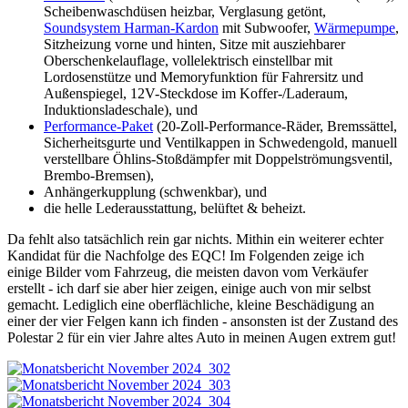
Scheibenwaschdüsen heizbar, Verglasung getönt,
Soundsystem Harman-Kardon
mit Subwoofer,
Wärmepumpe
,
Sitzheizung vorne und hinten, Sitze mit ausziehbarer
Oberschenkelauflage, vollelektrisch einstellbar mit
Lordosenstütze und Memoryfunktion für Fahrersitz und
Außenspiegel, 12V-Steckdose im Koffer-/Laderaum,
Induktionsladeschale), und
Performance-Paket
(20-Zoll-Performance-Räder, Bremssättel,
Sicherheitsgurte und Ventilkappen in Schwedengold, manuell
verstellbare Öhlins-Stoßdämpfer mit Doppelströmungsventil,
Brembo-Bremsen),
Anhängerkupplung (schwenkbar), und
die helle Lederausstattung, belüftet & beheizt.
Da fehlt also tatsächlich rein gar nichts. Mithin ein weiterer echter
Kandidat für die Nachfolge des EQC! Im Folgenden zeige ich
einige Bilder vom Fahrzeug, die meisten davon vom Verkäufer
erstellt - ich darf sie aber hier zeigen, einige auch von mir selbst
gemacht. Lediglich eine oberflächliche, kleine Beschädigung an
einer der vier Felgen kann ich finden - ansonsten ist der Zustand des
Polestar 2 für ein vier Jahre altes Auto in meinen Augen extrem gut!