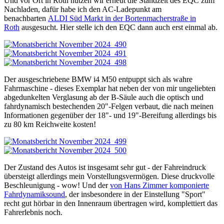
Und vor Ort in Roth nutzen wir erneut die Standzeit des EQC zum
Nachladen, dafür habe ich den AC-Ladepunkt am
benachbarten
ALDI Süd Markt in der Bortenmacherstraße in
Roth
ausgesucht. Hier stelle ich den EQC dann auch erst einmal ab.
Der ausgeschriebene BMW i4 M50 entpuppt sich als wahre
Fahrmaschine - dieses Exemplar hat neben der von mir ungeliebten
abgedunkelten Verglasung ab der B-Säule auch die optisch und
fahrdynamisch bestechenden 20"-Felgen verbaut, die nach meinen
Informationen gegenüber der 18"- und 19"-Bereifung allerdings bis
zu 80 km Reichweite kosten!
Der Zustand des Autos ist insgesamt sehr gut - der Fahreindruck
übersteigt allerdings mein Vorstellungsvermögen. Diese druckvolle
Beschleunigung - wow! Und der
von Hans Zimmer komponierte
Fahrdynamiksound
, der insbesondere in der Einstellung "Sport"
recht gut hörbar in den Innenraum übertragen wird, komplettiert das
Fahrerlebnis noch.