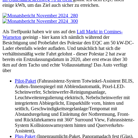
einige kWh, um das Ziel auch sicher zu erreichen.
Als Treffpunkt haben wir uns auf den
Lidl Markt in Comines-
Warneton
geeinigt - hier kann ich nämlich während der
Besichtigung und Probefahrt des Polestar den EQC am 50 kW-DC-
Lader ebenfalls wieder aufladen. Und tatsächlich hat sich die
verhältnismäßig weite Fahrt gelohnt - dieser Polestar 2 hat zwar
bereits ein Erstzulassungsdatum in 2020, aber erst etwas über 30
tkm auf dem Tacho und echte Vollausstattung! Das Auto verfügt
über
Pilot-Paket
(Fahrassistenz-System Totwinkel-Assistent BLIS,
Außen-/Innenspiegel mit Abblendautomatik, Pixel-LED-
Scheinwerfer, Scheinwerfer-Reinigungsanlage,
Leuchtweitenregulierung elektrisch, Nebelscheinwerfer mit
integriertem Abbiegelicht, Einparkhilfe vorn, hinten und
seitlich, Geschwindigkeitsregelanlage/Tempomat mit
Abstandsregelung und Einleitung der Notbremsung, Front-
und Rückfahrkamera mit 360° Surround View, Fahrassistenz-
System Kollisionswarnsystem hinten und Querverkehrs-
Assistent),
Plus-Paket
(Innenraumlicht-Paket, Panoramadach fest (Glas),