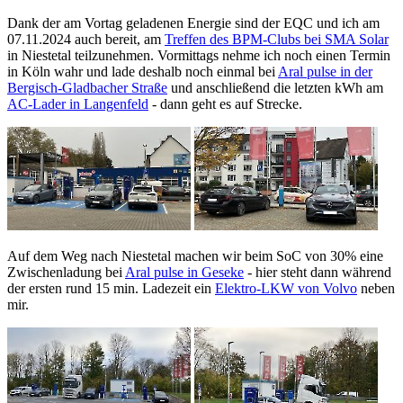
Dank der am Vortag geladenen Energie sind der EQC und ich am
07.11.2024 auch bereit, am
Treffen des BPM-Clubs bei SMA Solar
in Niestetal teilzunehmen. Vormittags nehme ich noch einen Termin
in Köln wahr und lade deshalb noch einmal bei
Aral pulse in der
Bergisch-Gladbacher Straße
und anschließend die letzten kWh am
AC-Lader in Langenfeld
- dann geht es auf Strecke.
Auf dem Weg nach Niestetal machen wir beim SoC von 30% eine
Zwischenladung bei
Aral pulse in Geseke
- hier steht dann während
der ersten rund 15 min. Ladezeit ein
Elektro-LKW von Volvo
neben
mir.