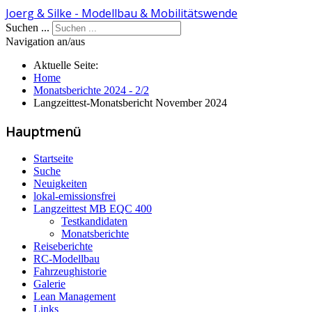
Joerg & Silke - Modellbau & Mobilitätswende
Suchen ...
Navigation an/aus
Aktuelle Seite:
Home
Monatsberichte 2024 - 2/2
Langzeittest-Monatsbericht November 2024
Hauptmenü
Startseite
Suche
Neuigkeiten
lokal-emissionsfrei
Langzeittest MB EQC 400
Testkandidaten
Monatsberichte
Reiseberichte
RC-Modellbau
Fahrzeughistorie
Galerie
Lean Management
Links