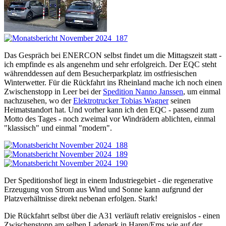
Das Gespräch bei ENERCON selbst findet um die Mittagszeit statt -
ich empfinde es als angenehm und sehr erfolgreich. Der EQC steht
währenddessen auf dem Besucherparkplatz im ostfriesischen
Winterwetter. Für die Rückfahrt ins Rheinland mache ich noch einen
Zwischenstopp in Leer bei der
Spedition Nanno Janssen
, um einmal
nachzusehen, wo der
Elektrotrucker Tobias Wagner
seinen
Heimatstandort hat. Und vorher kann ich den EQC - passend zum
Motto des Tages - noch zweimal vor Windrädern ablichten, einmal
"klassisch" und einmal "modern".
Der Speditionshof liegt in einem Industriegebiet - die regenerative
Erzeugung von Strom aus Wind und Sonne kann aufgrund der
Platzverhältnisse direkt nebenan erfolgen. Stark!
Die Rückfahrt selbst über die A31 verläuft relativ ereignislos - einen
Zwischenstopp am selben Ladepark in Haren/Ems wie auf der