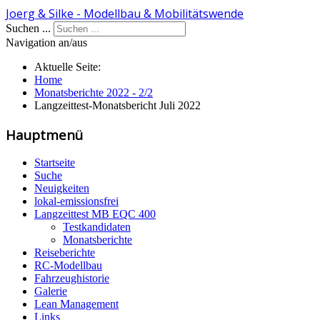
Joerg & Silke - Modellbau & Mobilitätswende
Suchen ...
Navigation an/aus
Aktuelle Seite:
Home
Monatsberichte 2022 - 2/2
Langzeittest-Monatsbericht Juli 2022
Hauptmenü
Startseite
Suche
Neuigkeiten
lokal-emissionsfrei
Langzeittest MB EQC 400
Testkandidaten
Monatsberichte
Reiseberichte
RC-Modellbau
Fahrzeughistorie
Galerie
Lean Management
Links