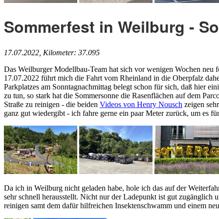
Sommerfest in Weilburg - S
17.07.2022, Kilometer: 37.095
Das Weilburger Modellbau-Team hat sich vor wenigen Wochen neu form
17.07.2022 führt mich die Fahrt vom Rheinland in die Oberpfalz dah
Parkplatzes am Sonntagnachmittag belegt schon für sich, daß hier ein
zu tun, so stark hat die Sommersonne die Rasenflächen auf dem Parc
Straße zu reinigen - die beiden
Videos von Henry Nousch
zeigen sehr
ganz gut wiedergibt - ich fahre gerne ein paar Meter zurück, um es für
Da ich in Weilburg nicht geladen habe, hole ich das auf der Weiterfah
sehr schnell herausstellt. Nicht nur der Ladepunkt ist gut zugänglic
reinigen samt dem dafür hilfreichen Insektenschwamm und einem neuwe