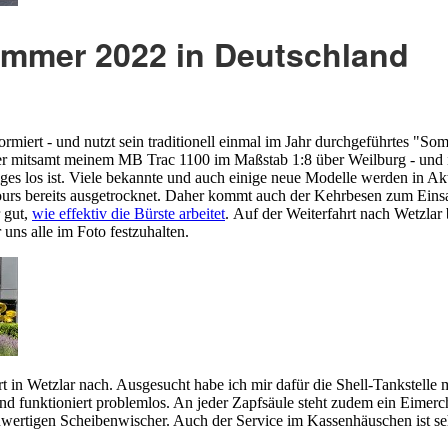
ommer 2022 in Deutschland
iert - und nutzt sein traditionell einmal im Jahr durchgeführtes "Som
er mitsamt meinem MB Trac 1100 im Maßstab 1:8 über Weilburg - und ich
iges los ist. Viele bekannte und auch einige neue Modelle werden in A
ours bereits ausgetrocknet. Daher kommt auch der Kehrbesen zum Einsa
 gut,
wie effektiv die Bürste arbeitet
.
Auf der Weiterfahrt nach Wetzlar
 uns alle im Foto festzuhalten.
rt in Wetzlar nach. Ausgesucht habe ich mir dafür die Shell-Tankstelle
h und funktioniert problemlos. An jeder Zapfsäule steht zudem ein Eime
rtigen Scheibenwischer. Auch der Service im Kassenhäuschen ist sehr 