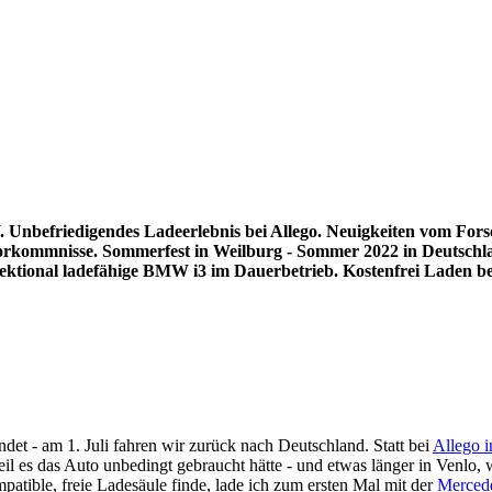
 Unbefriedigendes Ladeerlebnis bei Allego. Neuigkeiten vom For
Vorkommnisse. Sommerfest in Weilburg - Sommer 2022 in Deutschla
ektional ladefähige BMW i3 im Dauerbetrieb. Kostenfrei Laden be
et - am 1. Juli fahren wir zurück nach Deutschland. Statt bei
Allego 
eil es das Auto unbedingt gebraucht hätte - und etwas länger in Venl
atible, freie Ladesäule finde, lade ich zum ersten Mal mit der
Merced