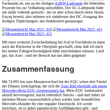
Fachmarkt ab, um an der dortigen
EnBW-Ladesäule
die fehlenden
Prozente bis zur Vollladung aufzufüllen. Der AC-Ladepunkt hätte
mir dafür vollends gereicht - der ist aber schon durch einen Skoda
Enyaq besetzt, also nehmen wir stattdessen den DC-Ausgang des
dortigen Triplechargers, das funktioniert genausogut.
Mit einer weiteren Zwischenladung bei Aral in Forchheim ist dann
auch die Rückreise in die Oberpfalz geschafft, ohne daß ich mich
bei meiner Fahrgeschwindigkeit hätte einschränken müssen. Läuft
gut, das Auto - und der Besuch hat uns allen gutgetan!
Zusammenfassung
Mit 74.995 km zum Monatswechsel hat der EQC schon drei Viertel
der Distanz zurückgelegt, die sich die
Auto Bild ebenfalls mit einem
Mercedes-Benz EQC vorgenommen hat
. Mein EQC funktioniert
aktuell hervorragend, macht ordentlich Strecke - und darf daher im
nächsten Monat voraussichtlich schon wieder zum freundlichen
Mercedes-Händler für eine reguläre Durchsicht. Ich werde
berichten, ob es dabei irgendwelche Auffälligkeiten gibt - und