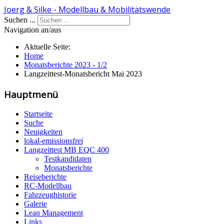
Joerg & Silke - Modellbau & Mobilitätswende
Suchen ...
Navigation an/aus
Aktuelle Seite:
Home
Monatsberichte 2023 - 1/2
Langzeittest-Monatsbericht Mai 2023
Hauptmenü
Startseite
Suche
Neuigkeiten
lokal-emissionsfrei
Langzeittest MB EQC 400
Testkandidaten
Monatsberichte
Reiseberichte
RC-Modellbau
Fahrzeughistorie
Galerie
Lean Management
Links