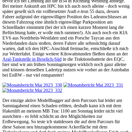
bevor ich bei Limburg auf die B54 in Richtung Weilburg abbiege.
Bei meiner Ankunft am HPC bin ich auch noch alleine - doch wenig
später gesellt sich ein vollbesetzter Audi e-tron 55 dazu, dessen
Fahrer aufgrund der eigenwilligen Position des Ladeanschlusses an
diesem Fahrzeug eine ähnlich eigenwillige Parkposition am
Schnelllader einnimmt (bei der ich einen kurzen Moment lang die
Befürchtung hatte, er wolle mich rammen!). Als auch noch ein KIA
EV6 aus Nordrhein-Westfalen und ein Porsche Taycan aus den
Niederlanden dazu stoßen, deren Fahrer alle sehnsüchtig darauf
warten, daß ich den HPC-Anschluß freimache, entschließe ich mich
zur Weiterfahrt. Einige weitere Kilowattstunden fließen dann an der
Aral-Tankstelle in Beselich-Süd
in die Traktionsbatterie des EQC,
hier sind wir am frühen Sonntagmorgen wirklich noch ganz alleine
und können denselben Ladertyp nutzen wie vorher an der Autobahn
bei EnBW - nur viel entspannter!
Der einzige aktive Modellbagger auf dem Parcours hat leider am
Samstagabend einen Schaden erlitten, deshalb kann ich mit dem
Hakenlift an meinem MB Trac 1100 am Sonntag leider nicht viel
ausrichten - es fehlt schlicht an den Möglichkeiten zur
Erdbewegung. So teste ich stattdessen die auf dem Parcours für
diese Saison neu hinzugekommene Ackerfläche mit dem