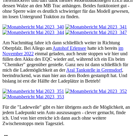
Tiefenlockerer und darf dank meines Modellbaukollegen Erich auch
dessen Walze an den MB Trac anhängen. Beides funktioniert gut -
ohne Sperre wäre es deutlich schwieriger für das Modell gewesen,
im losen Untergrund Traktion zu finden.
Am Nachmittag fahre ich dann schließlich weiter in Richtung
Oberpfalz. Bei Allego am
Autohof Erlensee
hatte ich bereits
im
November 2022
einmal geladen, auch heute stoppen wir hier und
füllen den Akku des EQC wieder auf, während ich ein Eis beim
"Chemiker" gegenüber genieße. Ganz neu ist dann schließlich für
mich die Lademöglichkeit an der
Aral Tankstelle in Gremsdorf
,
beeindruckend, was man hier aus dem Boden gestampft hat. Und
bislang ist erst die Hälfte der Ladeplätze in Betrieb!
Für die "Ladeweile" gibt es hier übrigens auch die Möglichkeit, an
jedem Ladepunkt sein Auto auszusaugen - clever gemacht, finde
ich. Und von hier erreiche ich dann auch ohne weitere
Zwischenstopps mein Tagesziel.