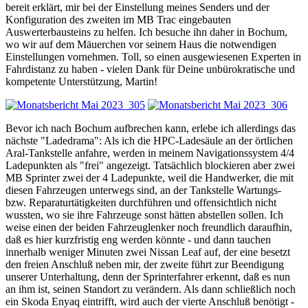
bereit erklärt, mir bei der Einstellung meines Senders und der
Konfiguration des zweiten im MB Trac eingebauten
Auswerterbausteins zu helfen. Ich besuche ihn daher in Bochum,
wo wir auf dem Mäuerchen vor seinem Haus die notwendigen
Einstellungen vornehmen. Toll, so einen ausgewiesenen Experten in
Fahrdistanz zu haben - vielen Dank für Deine unbürokratische und
kompetente Unterstützung, Martin!
Bevor ich nach Bochum aufbrechen kann, erlebe ich allerdings das
nächste "Ladedrama": Als ich die HPC-Ladesäule an der örtlichen
Aral-Tankstelle anfahre, werden in meinem Navigationssystem 4/4
Ladepunkten als "frei" angezeigt. Tatsächlich blockieren aber zwei
MB Sprinter zwei der 4 Ladepunkte, weil die Handwerker, die mit
diesen Fahrzeugen unterwegs sind, an der Tankstelle Wartungs-
bzw. Reparaturtätigkeiten durchführen und offensichtlich nicht
wussten, wo sie ihre Fahrzeuge sonst hätten abstellen sollen. Ich
weise einen der beiden Fahrzeuglenker noch freundlich daraufhin,
daß es hier kurzfristig eng werden könnte - und dann tauchen
innerhalb weniger Minuten zwei Nissan Leaf auf, der eine besetzt
den freien Anschluß neben mir, der zweite führt zur Beendigung
unserer Unterhaltung, denn der Sprinterfahrer erkennt, daß es nun
an ihm ist, seinen Standort zu verändern. Als dann schließlich noch
ein Skoda Enyaq eintrifft, wird auch der vierte Anschluß benötigt -