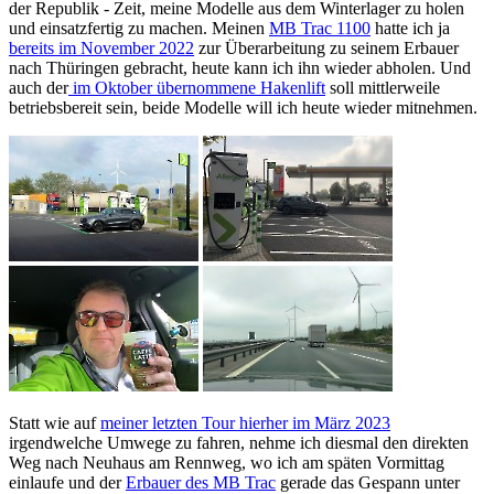
der Republik - Zeit, meine Modelle aus dem Winterlager zu holen
und einsatzfertig zu machen. Meinen
MB Trac 1100
hatte ich ja
bereits im November 2022
zur Überarbeitung zu seinem Erbauer
nach Thüringen gebracht, heute kann ich ihn wieder abholen. Und
auch der
im Oktober übernommene Hakenlift
soll mittlerweile
betriebsbereit sein, beide Modelle will ich heute wieder mitnehmen.
Statt wie auf
meiner letzten Tour hierher im März 2023
irgendwelche Umwege zu fahren, nehme ich diesmal den direkten
Weg nach Neuhaus am Rennweg, wo ich am späten Vormittag
einlaufe und der
Erbauer des MB Trac
gerade das Gespann unter