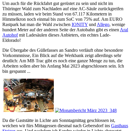
Um auch für die Rückfahrt gut gerüstet zu sein und nicht im
Thüringer Wald zum Nachladen auf eine AC-Säule zurückgreifen
zu müssen, laden wir beim Stand von 67.117 Kilometern in
Himmelkron noch einmal bis zum SoC von 75% auf. Am EURO
Rastpark hat man die Wahl zwischen
IONITY
und
Allego
, wenige
hundert Meter auf der anderen Seite der Autobahn gibt es einen
Aral
Autohof
mit Ladesäulen dieses Anbieters, ein echtes Lade-
Eldorado!
Die Übergabe des Güllefasses an Sandro verläuft ohne besondere
Vorkommnisse, Ein Blick auf die Werkbank zeigt allerdings sehr
deutlich: Am MB Trac gibt es noch eine ganze Menge zu tun, die
Arbeiten sollen aber bis Anfang Mai 2023 abgeschlossen sein. Ich
bin gespannt ...
Da die Gaststätte in Lichte am Sonntagmittag geschlossen ist,
weichen wir fürs Mittagessen diesmal nach Gebersdorf ins
Gasthaus
Steiger
aus. Und nachdem ich Sandro wieder in Lichte abgesetzt