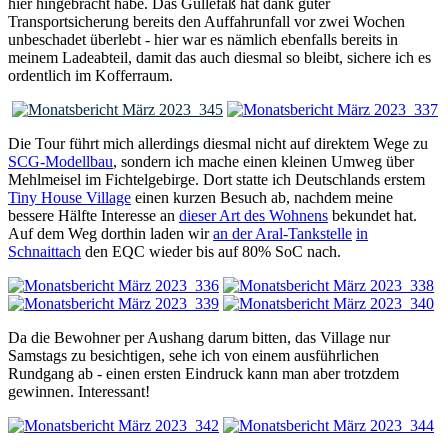
hier hingebracht habe. Das Güllefaß hat dank guter
Transportsicherung bereits den Auffahrunfall vor zwei Wochen
unbeschadet überlebt - hier war es nämlich ebenfalls bereits in
meinem Ladeabteil, damit das auch diesmal so bleibt, sichere ich es
ordentlich im Kofferraum.
Die Tour führt mich allerdings diesmal nicht auf direktem Wege zu
SCG-Modellbau
, sondern ich mache einen kleinen Umweg über
Mehlmeisel im Fichtelgebirge. Dort statte ich Deutschlands erstem
Tiny House Village
einen kurzen Besuch ab, nachdem meine
bessere Hälfte Interesse an
dieser Art des Wohnens
bekundet hat.
Auf dem Weg dorthin laden wir
an der Aral-Tankstelle
in
Schnaittach
den EQC wieder bis auf 80% SoC nach.
Da die Bewohner per Aushang darum bitten, das Village nur
Samstags zu besichtigen, sehe ich von einem ausführlichen
Rundgang ab - einen ersten Eindruck kann man aber trotzdem
gewinnen. Interessant!