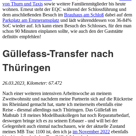
von Thurn und Taxis
sowie weitere Familienmitglieder bis heute
wohnen. Erneut steht der EQC während der Schlossführung und
dem anschließenden Besuch im
Brauhaus am Schloß
dabei auf dem
Parkplatz am Emmeramsplatz
und lädt währenddessen von 36-84%
SoC wieder auf.
Ich kann einen Besuch des Schlosses, für den man
schon 90 Minuten einplanen sollte, wie auch den der Gaststätte
definitiv empfehlen!
Güllefass-Transfer nach
Thüringen
26.03.2023, Kilometer: 67.472
Nach einer weiteren intensiven Arbeitswoche an meinem
Zweitwohnsitz und nachdem meine Partnerin sich auf die Rückreise
ins Rheinland gemacht hat, starte ich meinerseits ebenfalls eine
Reise - diesmal allerdings nach Thüringen. Das Güllefaß
im
Maßstab 1:8
meines Modellbaukollegen hat noch Reparaturbedarf,
deswegen bringe ich es zu seinem Erbauer - und will bei der
Gelegenheit auch einmal nachschauen, wie der aktuelle Zustand
meines MB Trac 1100 ist, den ich ja
im November 2022
ebenfalls