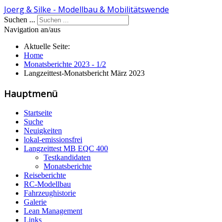
Joerg & Silke - Modellbau & Mobilitätswende
Suchen ...
Navigation an/aus
Aktuelle Seite:
Home
Monatsberichte 2023 - 1/2
Langzeittest-Monatsbericht März 2023
Hauptmenü
Startseite
Suche
Neuigkeiten
lokal-emissionsfrei
Langzeittest MB EQC 400
Testkandidaten
Monatsberichte
Reiseberichte
RC-Modellbau
Fahrzeughistorie
Galerie
Lean Management
Links