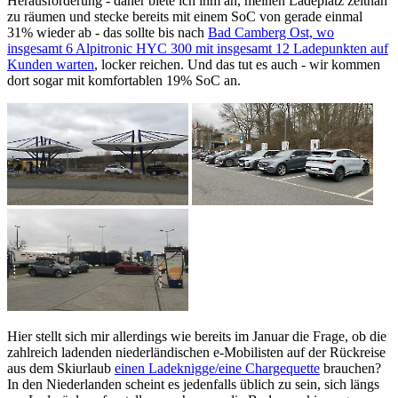
Herausforderung - daher biete ich ihm an, meinen Ladeplatz zeitnah
zu räumen und stecke bereits mit einem SoC von gerade einmal
31% wieder ab - das sollte bis nach
Bad Camberg Ost, wo
insgesamt 6 Alpitronic HYC 300 mit insgesamt 12 Ladepunkten auf
Kunden warten
, locker reichen. Und das tut es auch - wir kommen
dort sogar mit komfortablen 19% SoC an.
Hier stellt sich mir allerdings wie bereits im Januar die Frage, ob die
zahlreich ladenden niederländischen e-Mobilisten auf der Rückreise
aus dem Skiurlaub
einen Ladeknigge/eine Chargequette
brauchen?
In den Niederlanden scheint es jedenfalls üblich zu sein, sich längs