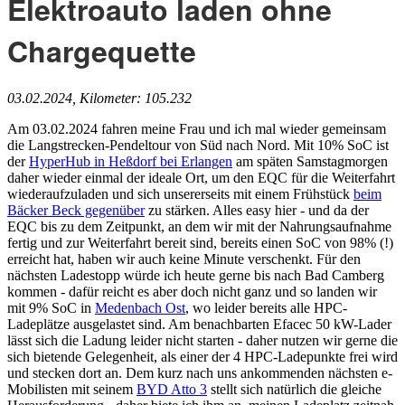
Elektroauto laden ohne
Chargequette
03.02.2024, Kilometer: 105.232
Am 03.02.2024 fahren meine Frau und ich mal wieder gemeinsam
die Langstrecken-Pendeltour von Süd nach Nord. Mit 10% SoC ist
der
HyperHub in Heßdorf bei Erlangen
am späten Samstagmorgen
daher wieder einmal der ideale Ort, um den EQC für die Weiterfahrt
wiederaufzuladen und sich unsererseits mit einem Frühstück
beim
Bäcker Beck gegenüber
zu stärken. Alles easy hier - und da der
EQC bis zu dem Zeitpunkt, an dem wir mit der Nahrungsaufnahme
fertig und zur Weiterfahrt bereit sind, bereits einen SoC von 98% (!)
erreicht hat, haben wir auch keine Minute verschenkt. Für den
nächsten Ladestopp würde ich heute gerne bis nach Bad Camberg
kommen - dafür reicht es aber doch nicht ganz und so landen wir
mit 9% SoC in
Medenbach Ost
, wo leider bereits alle HPC-
Ladeplätze ausgelastet sind. Am benachbarten Efacec 50 kW-Lader
lässt sich die Ladung leider nicht starten - daher nutzen wir gerne die
sich bietende Gelegenheit, als einer der 4 HPC-Ladepunkte frei wird
und stecken dort an. Dem kurz nach uns ankommenden nächsten e-
Mobilisten mit seinem
BYD Atto 3
stellt sich natürlich die gleiche