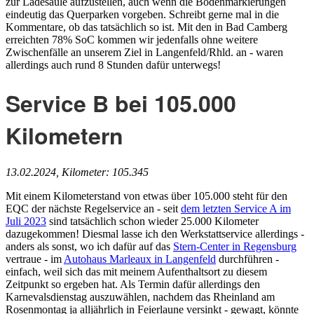
zur Ladesäule aufzustellen, auch wenn die Bodenmarkierungen
eindeutig das Querparken vorgeben. Schreibt gerne mal in die
Kommentare, ob das tatsächlich so ist. Mit den in Bad Camberg
erreichten 78% SoC kommen wir jedenfalls ohne weitere
Zwischenfälle an unserem Ziel in Langenfeld/Rhld. an - waren
allerdings auch rund 8 Stunden dafür unterwegs!
Service B bei 105.000
Kilometern
13.02.2024, Kilometer: 105.345
Mit einem Kilometerstand von etwas über 105.000 steht für den
EQC der nächste Regelservice an - seit
dem letzten Service A im
Juli 2023
sind tatsächlich schon wieder 25.000 Kilometer
dazugekommen! Diesmal lasse ich den Werkstattservice allerdings -
anders als sonst, wo ich dafür auf das
Stern-Center in Regensburg
vertraue - im
Autohaus Marleaux in Langenfeld
durchführen -
einfach, weil sich das mit meinem Aufenthaltsort zu diesem
Zeitpunkt so ergeben hat. Als Termin dafür allerdings den
Karnevalsdienstag auszuwählen, nachdem das Rheinland am
Rosenmontag ja alljährlich in Feierlaune versinkt - gewagt, könnte