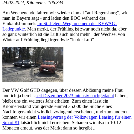
24.02.2024, Kilometer: 106.344
Am Wochenende fahren wir wieder einmal "auf Regensburg", wie
man in Bayern sagt - und laden den EQC während des
Einkaufsbummels
im St.-Peters-Weg an einem der REWAG-
Ladepunkte
. Man merkt, der Frühling ist zwar noch nicht da, aber
so ganz winterlich ist die Luft auch nicht mehr - der Wechsel von
Winter auf Frühling liegt irgendwie "in der Luft".
Der VW Golf GTD dagegen, über dessen Ablösung meine Frau
und ich ja bereits
seit Dezember 2023 intensiv nachgedacht
haben,
bleibt uns ein weiteres Jahr erhalten. Zum einen lässt ein
Kilometerstand von gerade einmal 35.000 die Suche eines
Nachfolgers nicht wirklich zwingend erscheinen, und zum anderen
konnten wir einen
Leasingvertrag der Volkswagen Leasing für einen
Smart #1
tatsächlich nicht erreichen. Schauen wir also in 10-12
Monaten erneut, was der Markt dann so hergibt ...