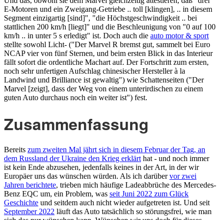
Und das, obwohl sie dem Marvel gleichzeitig attestieren, daß "drei
E-Motoren und ein Zweigang-Getriebe .. toll [klingen], .. in diesem
Segment einzigartig [sind]", "die Höchstgeschwindigkeit .. bei
stattlichen 200 km/h [liegt]" und die Beschleunigung von "0 auf 100
km/h .. in unter 5 s erledigt" ist. Doch auch die
auto motor & sport
stellte sowohl Licht- ("Der Marvel R bremst gut, sammelt bei Euro
NCAP vier von fünf Sternen, und beim ersten Blick in das Interieur
fällt sofort die ordentliche Machart auf. Der Fortschritt zum ersten,
noch sehr unfertigen Aufschlag chinesischer Hersteller à la
Landwind und Brilliance ist gewaltig") wie Schattenseiten ("Der
Marvel [zeigt], dass der Weg von einem unterirdischen zu einem
guten Auto durchaus noch ein weiter ist") fest.
Zusammenfassung
Bereits
zum zweiten Mal jährt sich in diesem Februar der Tag, an
dem Russland der Ukraine den Krieg erklärt
hat - und noch immer
ist kein Ende abzusehen, jedenfalls keines in der Art, in der wir
Europäer uns das wünschen würden. Als ich darüber
vor zwei
Jahren berichtete
, trieben mich häufige Ladeabbrüche des Mercedes-
Benz EQC um, ein Problem, was
seit Juni 2022 zum Glück
Geschichte
und seitdem auch nicht wieder aufgetreten ist. Und seit
September 2022
läuft das Auto tatsächlich so störungsfrei, wie man