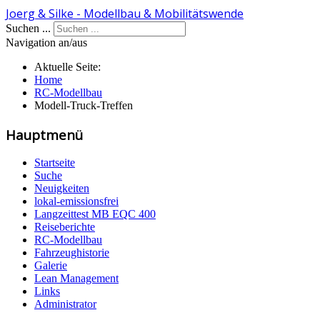
Joerg & Silke - Modellbau & Mobilitätswende
Suchen ...
Navigation an/aus
Aktuelle Seite:
Home
RC-Modellbau
Modell-Truck-Treffen
Hauptmenü
Startseite
Suche
Neuigkeiten
lokal-emissionsfrei
Langzeittest MB EQC 400
Reiseberichte
RC-Modellbau
Fahrzeughistorie
Galerie
Lean Management
Links
Administrator