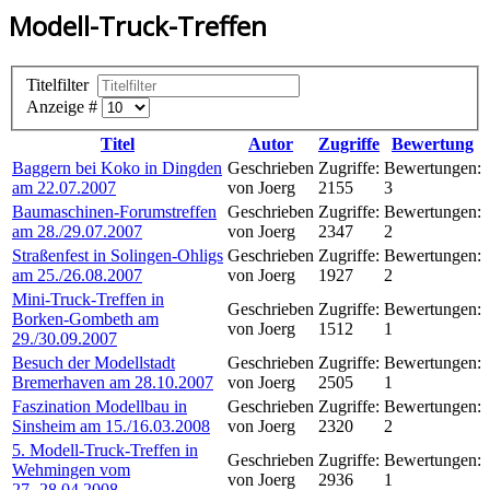
Modell-Truck-Treffen
Titelfilter
Anzeige #
Titel
Autor
Zugriffe
Bewertung
Baggern bei Koko in Dingden
Geschrieben
Zugriffe:
Bewertungen:
am 22.07.2007
von Joerg
2155
3
Baumaschinen-Forumstreffen
Geschrieben
Zugriffe:
Bewertungen:
am 28./29.07.2007
von Joerg
2347
2
Straßenfest in Solingen-Ohligs
Geschrieben
Zugriffe:
Bewertungen:
am 25./26.08.2007
von Joerg
1927
2
Mini-Truck-Treffen in
Geschrieben
Zugriffe:
Bewertungen:
Borken-Gombeth am
von Joerg
1512
1
29./30.09.2007
Besuch der Modellstadt
Geschrieben
Zugriffe:
Bewertungen:
Bremerhaven am 28.10.2007
von Joerg
2505
1
Faszination Modellbau in
Geschrieben
Zugriffe:
Bewertungen:
Sinsheim am 15./16.03.2008
von Joerg
2320
2
5. Modell-Truck-Treffen in
Geschrieben
Zugriffe:
Bewertungen:
Wehmingen vom
von Joerg
2936
1
27.-28.04.2008